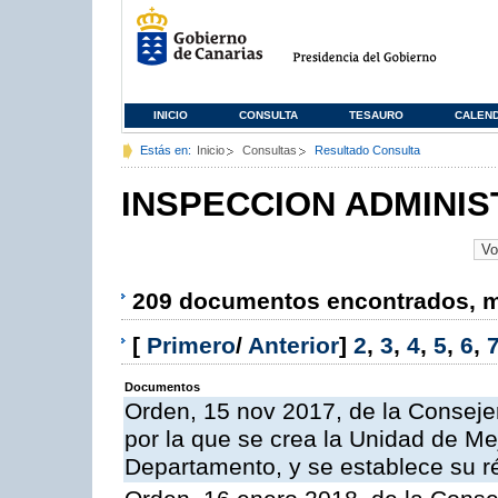
INICIO
CONSULTA
TESAURO
CALEN
Estás en:
Inicio
Consultas
Resultado Consulta
INSPECCION ADMINIS
209 documentos encontrados, mo
[
Primero
/
Anterior
]
2
,
3
,
4
,
5
,
6
,
Documentos
Orden, 15 nov 2017, de la Conseje
por la que se crea la Unidad de Me
Departamento, y se establece su 