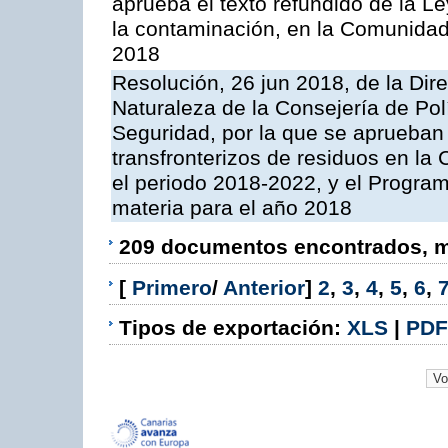
aprueba el texto refundido de la L
la contaminación, en la Comunida
2018
Resolución, 26 jun 2018, de la Dir
Naturaleza de la Consejería de Polít
Seguridad, por la que se aprueban 
transfronterizos de residuos en l
el periodo 2018-2022, y el Progra
materia para el año 2018
209 documentos encontrados, mo
[
Primero
/
Anterior
]
2
,
3
,
4
,
5
,
6
,
Tipos de exportación:
XLS
|
PDF