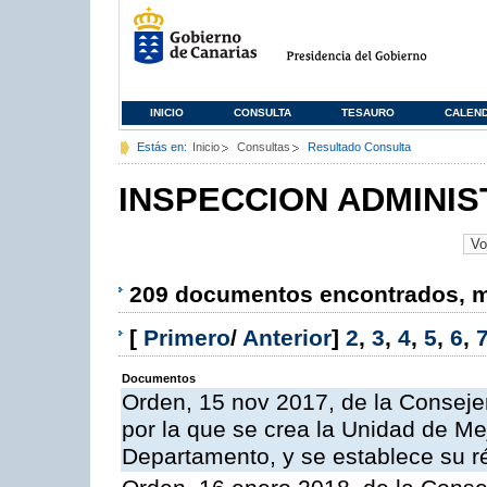
INICIO
CONSULTA
TESAURO
CALEN
Estás en:
Inicio
Consultas
Resultado Consulta
INSPECCION ADMINIS
209 documentos encontrados, mo
[
Primero
/
Anterior
]
2
,
3
,
4
,
5
,
6
,
Documentos
Orden, 15 nov 2017, de la Conseje
por la que se crea la Unidad de Me
Departamento, y se establece su 