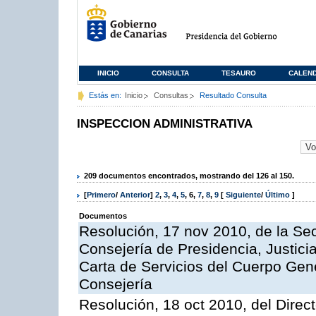
INICIO
CONSULTA
TESAURO
CALEN
Estás en:
Inicio
Consultas
Resultado Consulta
INSPECCION ADMINISTRATIVA
209 documentos encontrados, mostrando del 126 al 150.
[
Primero
/
Anterior
]
2
,
3
,
4
,
5
,
6
,
7
,
8
,
9
[
Siguiente
/
Último
]
Documentos
Resolución, 17 nov 2010, de la Sec
Consejería de Presidencia, Justici
Carta de Servicios del Cuerpo Gener
Consejería
Resolución, 18 oct 2010, del Direc