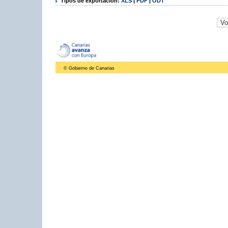
Tipos de exportación:
XLS
|
PDF
|
ODT
© Gobierno de Canarias