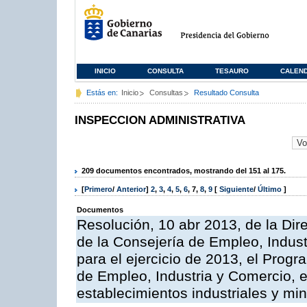
INICIO
CONSULTA
TESAURO
CALEN
Estás en:
Inicio
Consultas
Resultado Consulta
INSPECCION ADMINISTRATIVA
209 documentos encontrados, mostrando del 151 al 175.
[
Primero
/
Anterior
]
2
,
3
,
4
,
5
,
6
,
7
,
8
,
9
[
Siguiente
/
Último
]
Documentos
Resolución, 10 abr 2013, de la Dir
de la Consejería de Empleo, Indust
para el ejercicio de 2013, el Prog
de Empleo, Industria y Comercio, e
establecimientos industriales y mi