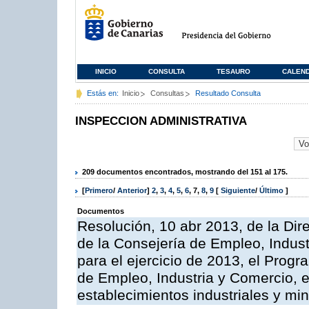
INICIO
CONSULTA
TESAURO
CALEN
Estás en:
Inicio
Consultas
Resultado Consulta
INSPECCION ADMINISTRATIVA
209 documentos encontrados, mostrando del 151 al 175.
[
Primero
/
Anterior
]
2
,
3
,
4
,
5
,
6
,
7
,
8
,
9
[
Siguiente
/
Último
]
Documentos
Resolución, 10 abr 2013, de la Dir
de la Consejería de Empleo, Indust
para el ejercicio de 2013, el Prog
de Empleo, Industria y Comercio, e
establecimientos industriales y mi