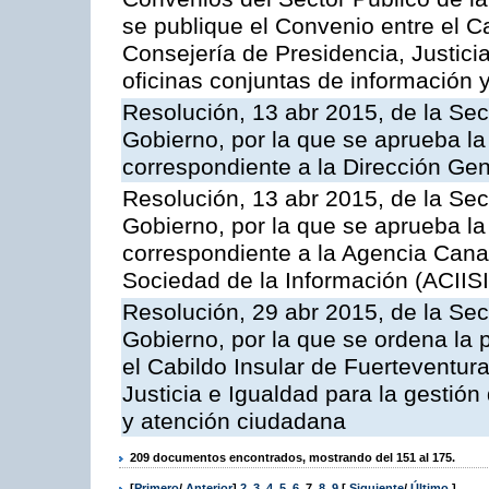
se publique el Convenio entre el C
Consejería de Presidencia, Justicia
oficinas conjuntas de información 
Resolución, 13 abr 2015, de la Sec
Gobierno, por la que se aprueba la 
correspondiente a la Dirección Gene
Resolución, 13 abr 2015, de la Sec
Gobierno, por la que se aprueba la 
correspondiente a la Agencia Canar
Sociedad de la Información (ACIISI
Resolución, 29 abr 2015, de la Sec
Gobierno, por la que se ordena la 
el Cabildo Insular de Fuerteventura
Justicia e Igualdad para la gestión
y atención ciudadana
209 documentos encontrados, mostrando del 151 al 175.
[
Primero
/
Anterior
]
2
,
3
,
4
,
5
,
6
,
7
,
8
,
9
[
Siguiente
/
Último
]