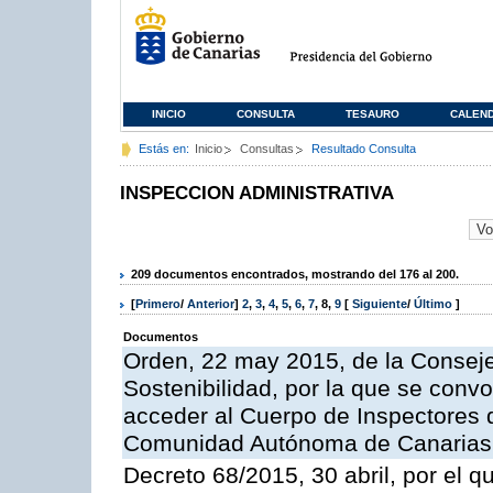
INICIO
CONSULTA
TESAURO
CALEN
Estás en:
Inicio
Consultas
Resultado Consulta
INSPECCION ADMINISTRATIVA
209 documentos encontrados, mostrando del 176 al 200.
[
Primero
/
Anterior
]
2
,
3
,
4
,
5
,
6
,
7
,
8
,
9
[
Siguiente
/
Último
]
Documentos
Orden, 22 may 2015, de la Conseje
Sostenibilidad, por la que se conv
acceder al Cuerpo de Inspectores 
Comunidad Autónoma de Canarias
Decreto 68/2015, 30 abril, por el q