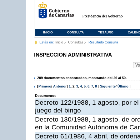
INICIO
CONSULTA
TESAURO
CALEN
Estás en:
Inicio
Consultas
Resultado Consulta
INSPECCION ADMINISTRATIVA
209 documentos encontrados, mostrando del 26 al 50.
[
Primero
/
Anterior
]
1
,
2
,
3
,
4
,
5
,
6
,
7
,
8
[
Siguiente
/
Último
]
Documentos
Decreto 122/1988, 1 agosto, por e
juego del bingo
Decreto 130/1988, 1 agosto, de or
en la Comunidad Autónoma de Can
Decreto 61/1986, 4 abril, de orden