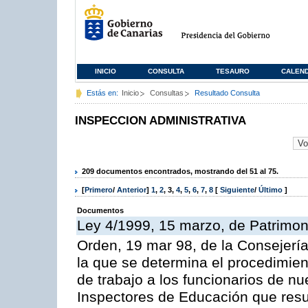
INICIO
CONSULTA
TESAURO
CALEN
Estás en:
Inicio
Consultas
Resultado Consulta
INSPECCION ADMINISTRATIVA
209 documentos encontrados, mostrando del 51 al 75.
[
Primero
/
Anterior
]
1
,
2
,
3
,
4
,
5
,
6
,
7
,
8
[
Siguiente
/
Último
]
Documentos
Ley 4/1999, 15 marzo, de Patrimon
Orden, 19 mar 98, de la Consejería
la que se determina el procedimient
de trabajo a los funcionarios de n
Inspectores de Educación que resu