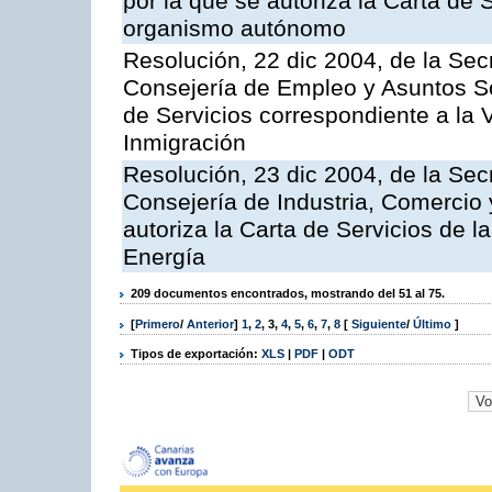
por la que se autoriza la Carta de 
organismo autónomo
Resolución, 22 dic 2004, de la Sec
Consejería de Empleo y Asuntos Soc
de Servicios correspondiente a la 
Inmigración
Resolución, 23 dic 2004, de la Sec
Consejería de Industria, Comercio
autoriza la Carta de Servicios de l
Energía
209 documentos encontrados, mostrando del 51 al 75.
[
Primero
/
Anterior
]
1
,
2
,
3
,
4
,
5
,
6
,
7
,
8
[
Siguiente
/
Último
]
Tipos de exportación:
XLS
|
PDF
|
ODT