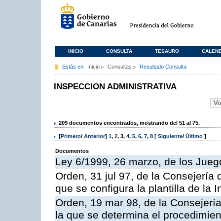
INICIO
CONSULTA
TESAURO
CALEN
Estás en:
Inicio
Consultas
Resultado Consulta
INSPECCION ADMINISTRATIVA
209 documentos encontrados, mostrando del 51 al 75.
[
Primero
/
Anterior
]
1
,
2
,
3
,
4
,
5
,
6
,
7
,
8
[
Siguiente
/
Último
]
Documentos
Ley 6/1999, 26 marzo, de los Jueg
Orden, 31 jul 97, de la Consejería 
que se configura la plantilla de la
Orden, 19 mar 98, de la Consejería
la que se determina el procedimient