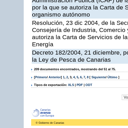
Administración Pública (ICAP) de l
por la que se autoriza la Carta de 
organismo autónomo
Resolución, 23 dic 2004, de la Sec
Consejería de Industria, Comercio
autoriza la Carta de Servicios de l
Energía
Decreto 182/2004, 21 diciembre, p
la Ley de Pesca de Canarias
209 documentos encontrados, mostrando del 51 al 75.
[
Primero
/
Anterior
]
1
,
2
,
3
,
4
,
5
,
6
,
7
,
8
[
Siguiente
/
Último
]
Tipos de exportación:
XLS
|
PDF
|
ODT
© Gobierno de Canarias