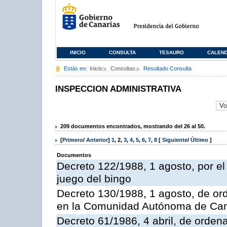
INICIO
CONSULTA
TESAURO
CALEN
Estás en:
Inicio
Consultas
Resultado Consulta
INSPECCION ADMINISTRATIVA
209 documentos encontrados, mostrando del 26 al 50.
[
Primero
/
Anterior
]
1
,
2
,
3
,
4
,
5
,
6
,
7
,
8
[
Siguiente
/
Último
]
Documentos
Decreto 122/1988, 1 agosto, por e
juego del bingo
Decreto 130/1988, 1 agosto, de or
en la Comunidad Autónoma de Can
Decreto 61/1986, 4 abril, de orden