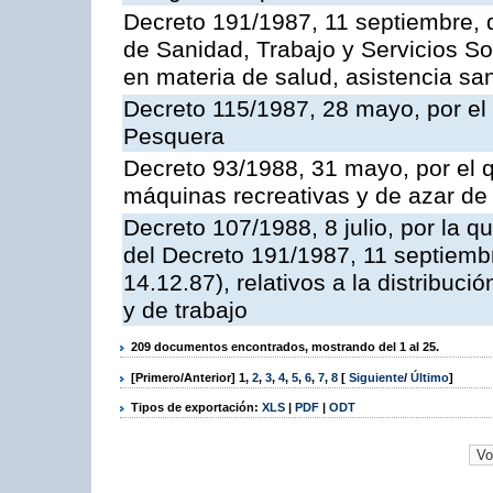
Decreto 191/1987, 11 septiembre, d
de Sanidad, Trabajo y Servicios So
en materia de salud, asistencia sani
Decreto 115/1987, 28 mayo, por el 
Pesquera
Decreto 93/1988, 31 mayo, por el 
máquinas recreativas y de azar d
Decreto 107/1988, 8 julio, por la 
del Decreto 191/1987, 11 septiemb
14.12.87), relativos a la distribuc
y de trabajo
209 documentos encontrados, mostrando del 1 al 25.
[Primero/Anterior]
1
,
2
,
3
,
4
,
5
,
6
,
7
,
8
[
Siguiente
/
Último
]
Tipos de exportación:
XLS
|
PDF
|
ODT