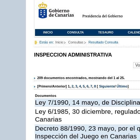
INICIO
CONSULTA
TESAURO
CALEN
Estás en:
Inicio
Consultas
Resultado Consulta
INSPECCION ADMINISTRATIVA
209 documentos encontrados, mostrando del 1 al 25.
[Primero/Anterior]
1
,
2
,
3
,
4
,
5
,
6
,
7
,
8
[
Siguiente
/
Último
]
Documentos
Ley 7/1990, 14 mayo, de Disciplina 
Ley 6/1985, 30 diciembre, regulad
Canarias
Decreto 88/1990, 23 mayo, por el q
Inspección del Juego en Canarias