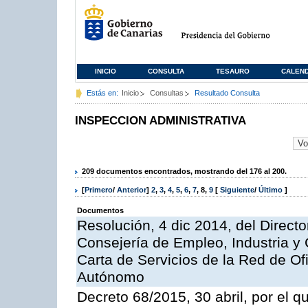
INICIO
CONSULTA
TESAURO
CALEN
Estás en:
Inicio
Consultas
Resultado Consulta
INSPECCION ADMINISTRATIVA
209 documentos encontrados, mostrando del 176 al 200.
[
Primero
/
Anterior
]
2
,
3
,
4
,
5
,
6
,
7
,
8
,
9
[
Siguiente
/
Último
]
Documentos
Resolución, 4 dic 2014, del Direct
Consejería de Empleo, Industria y 
Carta de Servicios de la Red de O
Autónomo
Decreto 68/2015, 30 abril, por el q