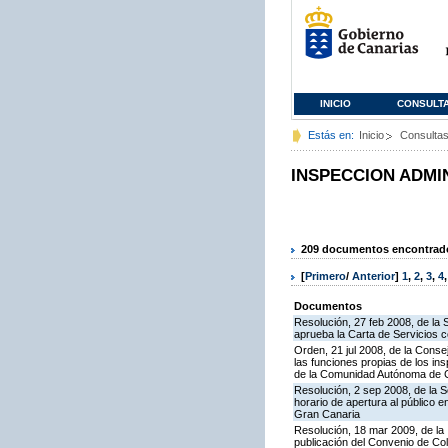
INICIO
CONSULT
Estás en:
Inicio
Consulta
INSPECCION ADMI
209 documentos encontrados
[
Primero
/
Anterior
]
1
,
2
,
3
,
4
Documentos
Resolución, 27 feb 2008, de la 
aprueba la Carta de Servicios 
Orden, 21 jul 2008, de la Conse
las funciones propias de los in
de la Comunidad Autónoma de 
Resolución, 2 sep 2008, de la S
horario de apertura al público 
Gran Canaria
Resolución, 18 mar 2009, de la 
publicación del Convenio de Col