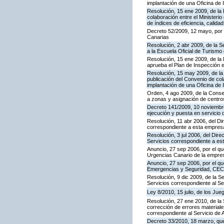
implantación de una Oficina de
Resolución, 15 ene 2009, de la
colaboración entre el Ministeri
de índices de eficiencia, calid
Decreto 52/2009, 12 mayo, por
Canarias
Resolución, 2 abr 2009, de la S
a la Escuela Oficial de Turism
Resolución, 15 ene 2009, de la 
aprueba el Plan de Inspección 
Resolución, 15 may 2009, de la 
publicación del Convenio de col
implantación de una Oficina de
Orden, 4 ago 2009, de la Consej
a zonas y asignación de centr
Decreto 141/2009, 10 noviembre,
ejecución y puesta en servicio 
Resolución, 11 abr 2006, del D
correspondiente a esta empres
Resolución, 3 jul 2006, del Dire
Servicios correspondiente a e
Anuncio, 27 sep 2006, por el qu
Urgencias Canario de la empres
Anuncio, 27 sep 2006, por el qu
Emergencias y Seguridad, CE
Resolución, 9 dic 2009, de la S
Servicios correspondiente al Se
Ley 8/2010, 15 julio, de los Ju
Resolución, 27 ene 2010, de la 
corrección de errores materiale
correspondiente al Servicio de 
Decreto 33/2010, 18 marzo, que