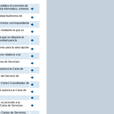
público el convenio de
ema informático, sistema
nidad Autónoma de
ervicios correspondiente
, mediante la que se
la que se dispone la
uridad para la
ento para la adscripción
os relativos a la
rta de Servicios
utoriza la Carta de
 del Servicio de
el Centro Coordinador de
e autoriza la Carta de
 se procede a la
 Carta de Servicios
 Cartas de Servicios,