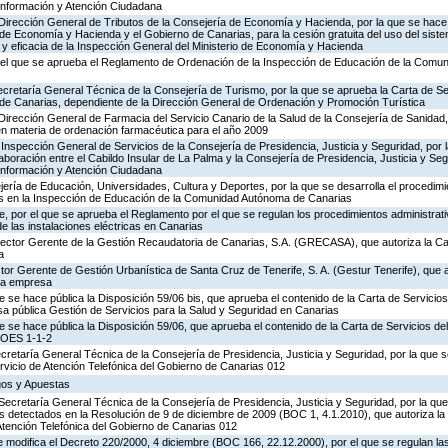
 Información y Atención Ciudadana
 Dirección General de Tributos de la Consejería de Economía y Hacienda, por la que se hace 
o de Economía y Hacienda y el Gobierno de Canarias, para la cesión gratuita del uso del sist
ad y eficacia de la Inspección General del Ministerio de Economía y Hacienda
 el que se aprueba el Reglamento de Ordenación de la Inspección de Educación de la Comu
ecretaría General Técnica de la Consejería de Turismo, por la que se aprueba la Carta de S
o de Canarias, dependiente de la Dirección General de Ordenación y Promoción Turística
Dirección General de Farmacia del Servicio Canario de la Salud de la Consejería de Sanidad
en materia de ordenación farmacéutica para el año 2009
Inspección General de Servicios de la Consejería de Presidencia, Justicia y Seguridad, por 
aboración entre el Cabildo Insular de La Palma y la Consejería de Presidencia, Justicia y Seg
 Información y Atención Ciudadana
ería de Educación, Universidades, Cultura y Deportes, por la que se desarrolla el procedimi
os en la Inspección de Educación de la Comunidad Autónoma de Canarias
 por el que se aprueba el Reglamento por el que se regulan los procedimientos administrativ
de las instalaciones eléctricas en Canarias
irector Gerente de la Gestión Recaudatoria de Canarias, S.A. (GRECASA), que autoriza la Ca
a
ctor Gerente de Gestión Urbanística de Santa Cruz de Tenerife, S. A. (Gestur Tenerife), que a
sta empresa
e se hace pública la Disposición 59/06 bis, que aprueba el contenido de la Carta de Servicios
a pública Gestión de Servicios para la Salud y Seguridad en Canarias
e se hace pública la Disposición 59/06, que aprueba el contenido de la Carta de Servicios d
COES 1-1-2
ecretaría General Técnica de la Consejería de Presidencia, Justicia y Seguridad, por la que s
rvicio de Atención Telefónica del Gobierno de Canarias 012
egos y Apuestas
Secretaría General Técnica de la Consejería de Presidencia, Justicia y Seguridad, por la que
s detectados en la Resolución de 9 de diciembre de 2009 (BOC 1, 4.1.2010), que autoriza la
Atención Telefónica del Gobierno de Canarias 012
 modifica el Decreto 220/2000, 4 diciembre (BOC 166, 22.12.2000), por el que se regulan las