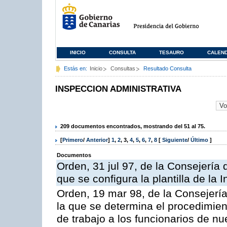
INICIO
CONSULTA
TESAURO
CALEN
Estás en:
Inicio
Consultas
Resultado Consulta
INSPECCION ADMINISTRATIVA
209 documentos encontrados, mostrando del 51 al 75.
[
Primero
/
Anterior
]
1
,
2
,
3
,
4
,
5
,
6
,
7
,
8
[
Siguiente
/
Último
]
Documentos
Orden, 31 jul 97, de la Consejería 
que se configura la plantilla de la
Orden, 19 mar 98, de la Consejería
la que se determina el procedimient
de trabajo a los funcionarios de n