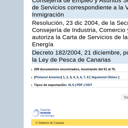
Consejería de Empleo y Asuntos Soc
de Servicios correspondiente a la 
Inmigración
Resolución, 23 dic 2004, de la Sec
Consejería de Industria, Comercio
autoriza la Carta de Servicios de l
Energía
Decreto 182/2004, 21 diciembre, p
la Ley de Pesca de Canarias
209 documentos encontrados, mostrando del 51 al 75.
[
Primero
/
Anterior
]
1
,
2
,
3
,
4
,
5
,
6
,
7
,
8
[
Siguiente
/
Último
]
Tipos de exportación:
XLS
|
PDF
|
ODT
© Gobierno de Canarias