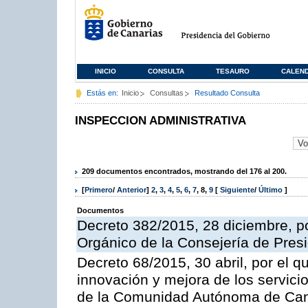
INICIO
CONSULTA
TESAURO
CALEN
Estás en:
Inicio
Consultas
Resultado Consulta
INSPECCION ADMINISTRATIVA
209 documentos encontrados, mostrando del 176 al 200.
[
Primero
/
Anterior
]
2
,
3
,
4
,
5
,
6
,
7
,
8
,
9
[
Siguiente
/
Último
]
Documentos
Decreto 382/2015, 28 diciembre, p
Orgánico de la Consejería de Presi
Decreto 68/2015, 30 abril, por el q
innovación y mejora de los servici
de la Comunidad Autónoma de Can