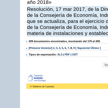
año 2018»
Resolución, 17 mar 2017, de la Dir
de la Consejería de Economía, Indu
que se actualiza, para el ejercici
de la Consejería de Economía, Ind
materia de instalaciones y estable
209 documentos encontrados, mostrando del 176 al 200.
[
Primero
/
Anterior
]
2
,
3
,
4
,
5
,
6
,
7
,
8
,
9
[
Siguiente
/
Último
]
Tipos de exportación:
XLS
|
PDF
|
ODT
© Gobierno de Canarias