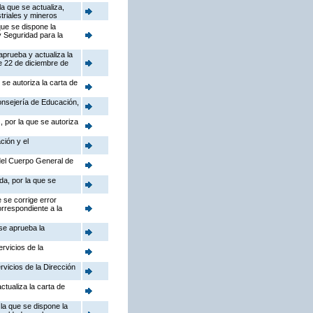
a que se actualiza,
triales y mineros
que se dispone la
y Seguridad para la
aprueba y actualiza la
e 22 de diciembre de
se autoriza la carta de
Consejería de Educación,
 por la que se autoriza
ción y el
 del Cuerpo General de
da, por la que se
 se corrige error
orrespondiente a la
 se aprueba la
rvicios de la
rvicios de la Dirección
ctualiza la carta de
la que se dispone la