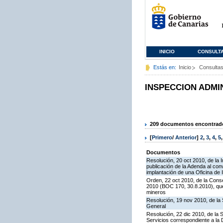
INICIO
CONSULT
Estás en:
Inicio
Consulta
INSPECCION ADMI
209 documentos encontrados
[
Primero
/
Anterior
]
2
,
3
,
4
,
5
Documentos
Resolución, 20 oct 2010, de la 
publicación de la Adenda al conv
implantación de una Oficina de
Orden, 22 oct 2010, de la Conse
2010 (BOC 170, 30.8.2010), que
mineros
Resolución, 19 nov 2010, de la 
General
Resolución, 22 dic 2010, de la 
Servicios correspondiente a la