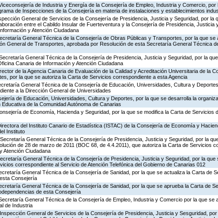
Viceconsejería de Industria y Energía de la Consejería de Empleo, Industria y Comercio, por l
rograma de Inspecciones de la Consejería en materia de instalaciones y establecimientos indus
nspección General de Servicios de la Consejería de Presidencia, Justicia y Seguridad, por la 
aboración entre el Cabildo Insular de Fuerteventura y la Consejería de Presidencia, Justicia 
 Información y Atención Ciudadana
ecretaría General Técnica de la Consejería de Obras Públicas y Transportes, por la que se 
ción General de Transportes, aprobada por Resolución de esta Secretaría General Técnica d
Secretaría General Técnica de la Consejería de Presidencia, Justicia y Seguridad, por la que 
Oficina Canaria de Información y Atención Ciudadana
rector de la Agencia Canaria de Evaluación de la Calidad y Acreditación Universitaria de la 
es, por la que se autoriza la Carta de Servicios correspondiente a esta Agencia
ecretaría General Técnica de la Consejería de Educación, Universidades, Cultura y Deportes,
diente a la Dirección General de Universidades
jería de Educación, Universidades, Cultura y Deportes, por la que se desarrolla la organiza
ón Educativa de la Comunidad Autónoma de Canarias
Consejería de Economía, Hacienda y Seguridad, por la que se modifica la Carta de Servicios
irectora del Instituto Canario de Estadística (ISTAC) de la Consejería de Economía y Hacien
el Instituto
Secretaría General Técnica de la Consejería de Presidencia, Justicia y Seguridad, por la que
olución de 28 de marzo de 2011 (BOC 68, de 4.4.2011), que autoriza la Carta de Servicios c
 y Atención Ciudadana
Secretaría General Técnica de la Consejería de Presidencia, Justicia y Seguridad, por la que
rvicios correspondiente al Servicio de Atención Telefónica del Gobierno de Canarias 012
ecretaría General Técnica de la Consejería de Sanidad, por la que se actualiza la Carta de Se
esta Consejería
ecretaría General Técnica de la Consejería de Sanidad, por la que se aprueba la Carta de Se
godependencias de esta Consejería
Secretaría General Técnica de la Consejería de Empleo, Industria y Comercio por la que se a
l de Industria
Inspección General de Servicios de la Consejería de Presidencia, Justicia y Sesguridad, por 