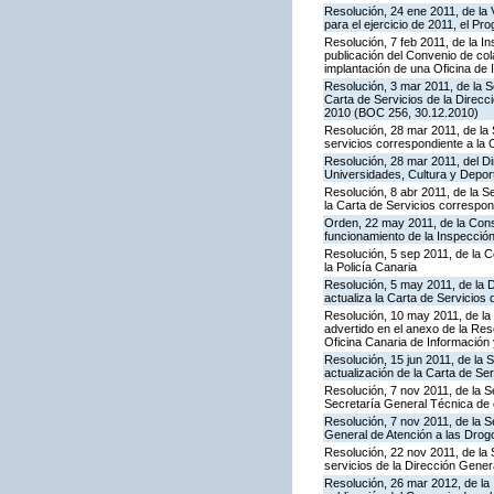
Resolución, 24 ene 2011, de la 
para el ejercicio de 2011, el P
Resolución, 7 feb 2011, de la I
publicación del Convenio de col
implantación de una Oficina de
Resolución, 3 mar 2011, de la S
Carta de Servicios de la Direc
2010 (BOC 256, 30.12.2010)
Resolución, 28 mar 2011, de la 
servicios correspondiente a la 
Resolución, 28 mar 2011, del Di
Universidades, Cultura y Deport
Resolución, 8 abr 2011, de la S
la Carta de Servicios correspon
Orden, 22 may 2011, de la Conse
funcionamiento de la Inspecci
Resolución, 5 sep 2011, de la 
la Policía Canaria
Resolución, 5 may 2011, de la D
actualiza la Carta de Servicios d
Resolución, 10 may 2011, de la 
advertido en el anexo de la Res
Oficina Canaria de Información
Resolución, 15 jun 2011, de la 
actualización de la Carta de Se
Resolución, 7 nov 2011, de la S
Secretaría General Técnica de 
Resolución, 7 nov 2011, de la S
General de Atención a las Dro
Resolución, 22 nov 2011, de la 
servicios de la Dirección Genera
Resolución, 26 mar 2012, de la 