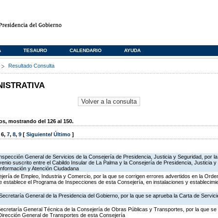
A
TESAURO
CALENDARIO
AYUDA
s
Resultado Consulta
NISTRATIVA
, mostrando del 126 al 150.
,
6
,
7
,
8
,
9
[
Siguiente
/
Último
]
Inspección General de Servicios de la Consejería de Presidencia, Justicia y Seguridad, por la
enio suscrito entre el Cabildo Insular de La Palma y la Consejería de Presidencia, Justicia y
 Información y Atención Ciudadana
jería de Empleo, Industria y Comercio, por la que se corrigen errores advertidos en la Ord
 establece el Programa de Inspecciones de esta Consejería, en instalaciones y establecimie
Secretaría General de la Presidencia del Gobierno, por la que se aprueba la Carta de Servici
Secretaría General Técnica de la Consejería de Obras Públicas y Transportes, por la que se 
 Dirección General de Transportes de esta Consejería