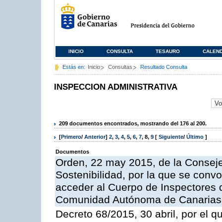
INICIO
CONSULTA
TESAURO
CALEN
Estás en:
Inicio
Consultas
Resultado Consulta
INSPECCION ADMINISTRATIVA
209 documentos encontrados, mostrando del 176 al 200.
[
Primero
/
Anterior
]
2
,
3
,
4
,
5
,
6
,
7
,
8
,
9
[
Siguiente
/
Último
]
Documentos
Orden, 22 may 2015, de la Conseje
Sostenibilidad, por la que se conv
acceder al Cuerpo de Inspectores 
Comunidad Autónoma de Canarias
Decreto 68/2015, 30 abril, por el q