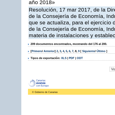
año 2018»
Resolución, 17 mar 2017, de la Dir
de la Consejería de Economía, Indu
que se actualiza, para el ejercici
de la Consejería de Economía, Ind
materia de instalaciones y estable
209 documentos encontrados, mostrando del 176 al 200.
[
Primero
/
Anterior
]
2
,
3
,
4
,
5
,
6
,
7
,
8
,
9
[
Siguiente
/
Último
]
Tipos de exportación:
XLS
|
PDF
|
ODT
© Gobierno de Canarias