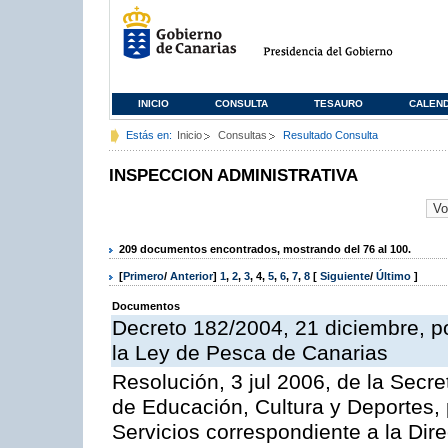
INICIO
CONSULTA
TESAURO
CALEN
Estás en:
Inicio
Consultas
Resultado Consulta
INSPECCION ADMINISTRATIVA
209 documentos encontrados, mostrando del 76 al 100.
[
Primero
/
Anterior
]
1
,
2
,
3
,
4
,
5
,
6
,
7
,
8
[
Siguiente
/
Último
]
Documentos
Decreto 182/2004, 21 diciembre, p
la Ley de Pesca de Canarias
Resolución, 3 jul 2006, de la Secr
de Educación, Cultura y Deportes, 
Servicios correspondiente a la Dir