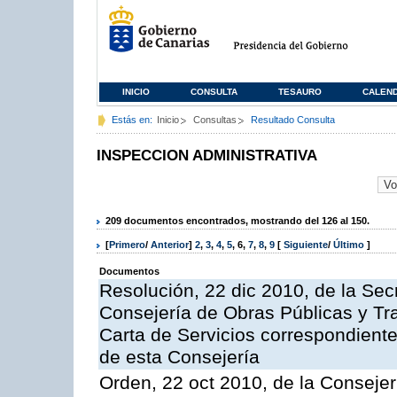
INICIO
CONSULTA
TESAURO
CALEN
Estás en:
Inicio
Consultas
Resultado Consulta
INSPECCION ADMINISTRATIVA
209 documentos encontrados, mostrando del 126 al 150.
[
Primero
/
Anterior
]
2
,
3
,
4
,
5
,
6
,
7
,
8
,
9
[
Siguiente
/
Último
]
Documentos
Resolución, 22 dic 2010, de la Sec
Consejería de Obras Públicas y Tra
Carta de Servicios correspondiente
de esta Consejería
Orden, 22 oct 2010, de la Consejer