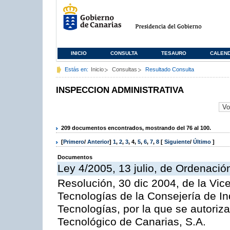
INICIO
CONSULTA
TESAURO
CALEN
Estás en:
Inicio
Consultas
Resultado Consulta
INSPECCION ADMINISTRATIVA
209 documentos encontrados, mostrando del 76 al 100.
[
Primero
/
Anterior
]
1
,
2
,
3
,
4
,
5
,
6
,
7
,
8
[
Siguiente
/
Último
]
Documentos
Ley 4/2005, 13 julio, de Ordenaci
Resolución, 30 dic 2004, de la Vic
Tecnologías de la Consejería de I
Tecnologías, por la que se autoriza 
Tecnológico de Canarias, S.A.