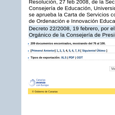
Resolución, 27 feb 2008, de la Sec
Consejería de Educación, Universid
se aprueba la Carta de Servicios c
de Ordenación e Innovación Educa
Decreto 22/2008, 19 febrero, por 
Orgánico de la Consejería de Presi
209 documentos encontrados, mostrando del 76 al 100.
[
Primero
/
Anterior
]
1
,
2
,
3
,
4
,
5
,
6
,
7
,
8
[
Siguiente
/
Último
]
Tipos de exportación:
XLS
|
PDF
|
ODT
© Gobierno de Canarias