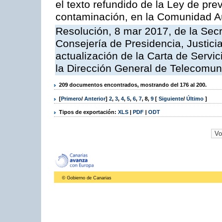
el texto refundido de la Ley de pre
contaminación, en la Comunidad A
Resolución, 8 mar 2017, de la Secr
Consejería de Presidencia, Justicia
actualización de la Carta de Servi
la Dirección General de Telecomu
209 documentos encontrados, mostrando del 176 al 200.
[
Primero
/
Anterior
]
2
,
3
,
4
,
5
,
6
,
7
,
8
,
9
[
Siguiente
/
Último
]
Tipos de exportación:
XLS
|
PDF
|
ODT
© Gobierno de Canarias