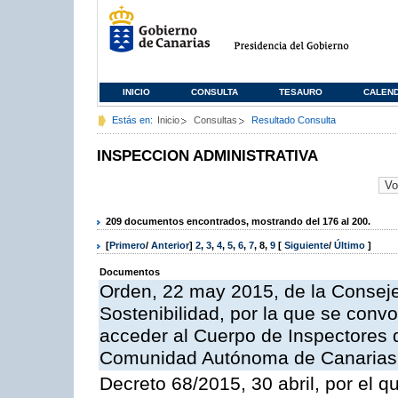
INICIO
CONSULTA
TESAURO
CALEN
Estás en:
Inicio
Consultas
Resultado Consulta
INSPECCION ADMINISTRATIVA
209 documentos encontrados, mostrando del 176 al 200.
[
Primero
/
Anterior
]
2
,
3
,
4
,
5
,
6
,
7
,
8
,
9
[
Siguiente
/
Último
]
Documentos
Orden, 22 may 2015, de la Conseje
Sostenibilidad, por la que se conv
acceder al Cuerpo de Inspectores 
Comunidad Autónoma de Canarias
Decreto 68/2015, 30 abril, por el q