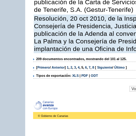
publicación de la Carta de Servici
de Tenerife, S.A. (Gestur-Tenerife)
Resolución, 20 oct 2010, de la Ins
Consejería de Presidencia, Justici
publicación de la Adenda al conveni
La Palma y la Consejería de Presid
implantación de una Oficina de In
209 documentos encontrados, mostrando del 101 al 125.
[
Primero
/
Anterior
]
1
,
2
,
3
,
4
,
5
,
6
,
7
,
8
[
Siguiente
/
Último
]
Tipos de exportación:
XLS
|
PDF
|
ODT
© Gobierno de Canarias