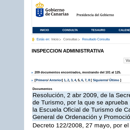
INICIO
CONSULTA
TESAURO
CALEN
Estás en:
Inicio
Consultas
Resultado Consulta
INSPECCION ADMINISTRATIVA
209 documentos encontrados, mostrando del 101 al 125.
[
Primero
/
Anterior
]
1
,
2
,
3
,
4
,
5
,
6
,
7
,
8
[
Siguiente
/
Último
]
Documentos
Resolución, 2 abr 2009, de la Secr
de Turismo, por la que se aprueba 
la Escuela Oficial de Turismo de C
General de Ordenación y Promoción
Decreto 122/2008, 27 mayo, por el