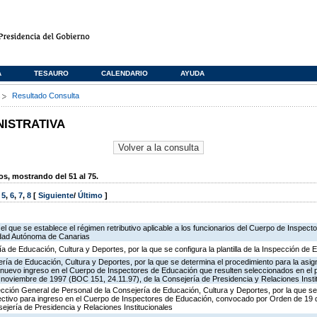
A
TESAURO
CALENDARIO
AYUDA
s
Resultado Consulta
NISTRATIVA
, mostrando del 51 al 75.
,
5
,
6
,
7
,
8
[
Siguiente
/
Último
]
 el que se establece el régimen retributivo aplicable a los funcionarios del Cuerpo de Inspec
idad Autónoma de Canarias
ía de Educación, Cultura y Deportes, por la que se configura la plantilla de la Inspección de
ría de Educación, Cultura y Deportes, por la que se determina el procedimiento para la asign
de nuevo ingreso en el Cuerpo de Inspectores de Educación que resulten seleccionados en el 
oviembre de 1997 (BOC 151, 24.11.97), de la Consejería de Presidencia y Relaciones Insti
ección General de Personal de la Consejería de Educación, Cultura y Deportes, por la que se
lectivo para ingreso en el Cuerpo de Inspectores de Educación, convocado por Orden de 19
ejería de Presidencia y Relaciones Institucionales