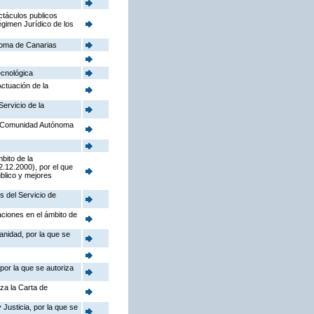
ctáculos publicos
égimen Jurídico de los
noma de Canarias
ecnológica
Actuación de la
Servicio de la
la Comunidad Autónoma
bito de la
.12.2000), por el que
úblico y mejores
s del Servicio de
aciones en el ámbito de
anidad, por la que se
por la que se autoriza
iza la Carta de
Justicia, por la que se