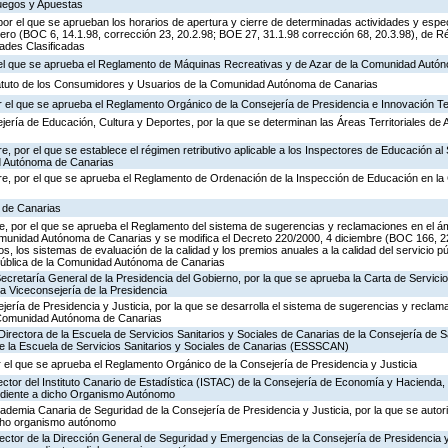
Juegos y Apuestas
or el que se aprueban los horarios de apertura y cierre de determinadas actividades y espe
ero (BOC 6, 14.1.98, corrección 23, 20.2.98; BOE 27, 31.1.98 corrección 68, 20.3.98), de R
dades Clasificadas
r el que se aprueba el Reglamento de Máquinas Recreativas y de Azar de la Comunidad Autó
tatuto de los Consumidores y Usuarios de la Comunidad Autónoma de Canarias
 el que se aprueba el Reglamento Orgánico de la Consejería de Presidencia e Innovación T
jería de Educación, Cultura y Deportes, por la que se determinan las Áreas Territoriales de 
, por el que se establece el régimen retributivo aplicable a los Inspectores de Educación al 
d Autónoma de Canarias
re, por el que se aprueba el Reglamento de Ordenación de la Inspección de Educación en 
a de Canarias
, por el que se aprueba el Reglamento del sistema de sugerencias y reclamaciones en el ám
omunidad Autónoma de Canarias y se modifica el Decreto 220/2000, 4 diciembre (BOC 166, 22
os, los sistemas de evaluación de la calidad y los premios anuales a la calidad del servicio p
 Pública de la Comunidad Autónoma de Canarias
Secretaría General de la Presidencia del Gobierno, por la que se aprueba la Carta de Servicio
a Viceconsejería de la Presidencia
jería de Presidencia y Justicia, por la que se desarrolla el sistema de sugerencias y reclam
a Comunidad Autónoma de Canarias
Directora de la Escuela de Servicios Sanitarios y Sociales de Canarias de la Consejería de S
de la Escuela de Servicios Sanitarios y Sociales de Canarias (ESSSCAN)
 el que se aprueba el Reglamento Orgánico de la Consejería de Presidencia y Justicia
ector del Instituto Canario de Estadística (ISTAC) de la Consejería de Economía y Hacienda, 
ondiente a dicho Organismo Autónomo
cademia Canaria de Seguridad de la Consejería de Presidencia y Justicia, por la que se autor
icho organismo autónomo
rector de la Dirección General de Seguridad y Emergencias de la Consejería de Presidencia y 