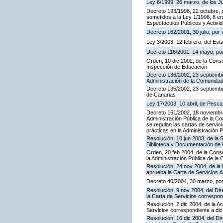
Ley 6/1999, 26 marzo, de los 
Decreto 193/1998, 22 octubre, p
sometidos a la Ley 1/1998, 8 en
Espectáculos Publicos y Activi
Decreto 162/2001, 30 julio, po
Ley 3/2003, 12 febrero, del Es
Decreto 116/2001, 14 mayo, por
Orden, 10 dic 2002, de la Conse
Inspección de Educación
Decreto 136/2002, 23 septiembre
Administración de la Comunida
Decreto 135/2002, 23 septiemb
de Canarias
Ley 17/2003, 10 abril, de Pesc
Decreto 161/2002, 18 noviembre
Administración Pública de la C
se regulan las cartas de servici
prácticas en la Administración
Resolución, 10 jun 2003, de la 
Biblioteca y Documentación de l
Orden, 20 feb 2004, de la Conse
la Administración Pública de l
Resolución, 24 nov 2004, de la 
aprueba la Carta de Servicios 
Decreto 40/2004, 30 marzo, por
Resolución, 9 nov 2004, del Dir
la Carta de Servicios corresp
Resolución, 2 dic 2004, de la A
Servicios correspondiente a d
Resolución, 16 dic 2004, del Di