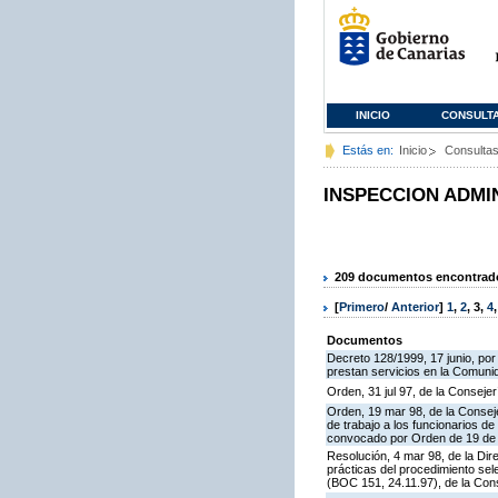
INICIO
CONSULT
Estás en:
Inicio
Consulta
INSPECCION ADMI
209 documentos encontrados
[
Primero
/
Anterior
]
1
,
2
,
3
,
4
Documentos
Decreto 128/1999, 17 junio, por
prestan servicios en la Comun
Orden, 31 jul 97, de la Consejer
Orden, 19 mar 98, de la Conseje
de trabajo a los funcionarios 
convocado por Orden de 19 de n
Resolución, 4 mar 98, de la Dir
prácticas del procedimiento se
(BOC 151, 24.11.97), de la Cons