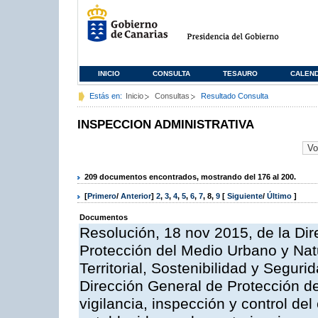
INICIO
CONSULTA
TESAURO
CALEN
Estás en:
Inicio
Consultas
Resultado Consulta
INSPECCION ADMINISTRATIVA
209 documentos encontrados, mostrando del 176 al 200.
[
Primero
/
Anterior
]
2
,
3
,
4
,
5
,
6
,
7
,
8
,
9
[
Siguiente
/
Último
]
Documentos
Resolución, 18 nov 2015, de la Dir
Protección del Medio Urbano y Natu
Territorial, Sostenibilidad y Seguri
Dirección General de Protección de
vigilancia, inspección y control de