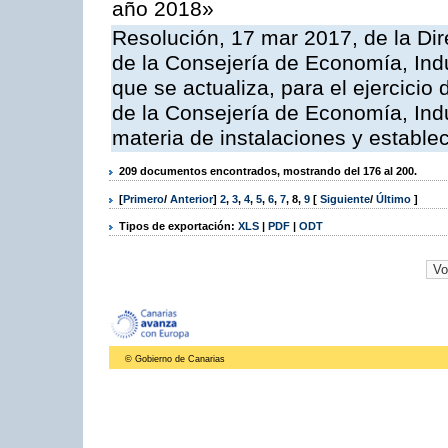
año 2018»
Resolución, 17 mar 2017, de la Dir
de la Consejería de Economía, Indu
que se actualiza, para el ejercici
de la Consejería de Economía, Ind
materia de instalaciones y estable
209 documentos encontrados, mostrando del 176 al 200.
[
Primero
/
Anterior
]
2
,
3
,
4
,
5
,
6
,
7
,
8
,
9
[
Siguiente
/
Último
]
Tipos de exportación:
XLS
|
PDF
|
ODT
© Gobierno de Canarias