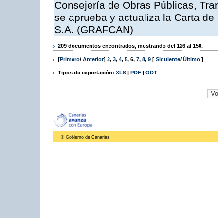
Consejería de Obras Públicas, Transp
se aprueba y actualiza la Carta de
S.A. (GRAFCAN)
209 documentos encontrados, mostrando del 126 al 150.
[
Primero
/
Anterior
]
2
,
3
,
4
,
5
,
6
,
7
,
8
,
9
[
Siguiente
/
Último
]
Tipos de exportación:
XLS
|
PDF
|
ODT
© Gobierno de Canarias