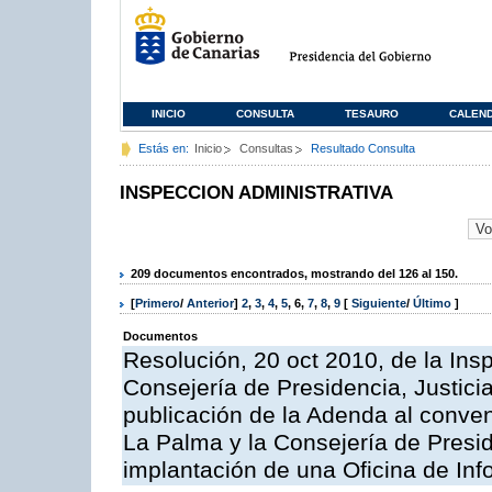
INICIO
CONSULTA
TESAURO
CALEN
Estás en:
Inicio
Consultas
Resultado Consulta
INSPECCION ADMINISTRATIVA
209 documentos encontrados, mostrando del 126 al 150.
[
Primero
/
Anterior
]
2
,
3
,
4
,
5
,
6
,
7
,
8
,
9
[
Siguiente
/
Último
]
Documentos
Resolución, 20 oct 2010, de la Ins
Consejería de Presidencia, Justici
publicación de la Adenda al conveni
La Palma y la Consejería de Presid
implantación de una Oficina de In