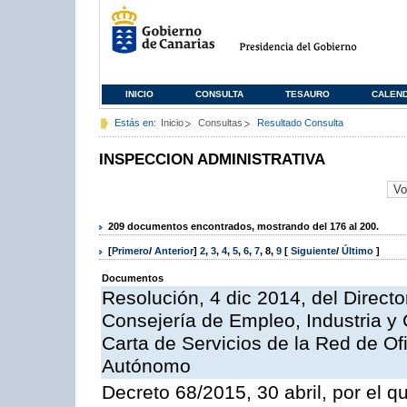
INICIO
CONSULTA
TESAURO
CALEN
Estás en:
Inicio
Consultas
Resultado Consulta
INSPECCION ADMINISTRATIVA
209 documentos encontrados, mostrando del 176 al 200.
[
Primero
/
Anterior
]
2
,
3
,
4
,
5
,
6
,
7
,
8
,
9
[
Siguiente
/
Último
]
Documentos
Resolución, 4 dic 2014, del Direct
Consejería de Empleo, Industria y 
Carta de Servicios de la Red de O
Autónomo
Decreto 68/2015, 30 abril, por el q