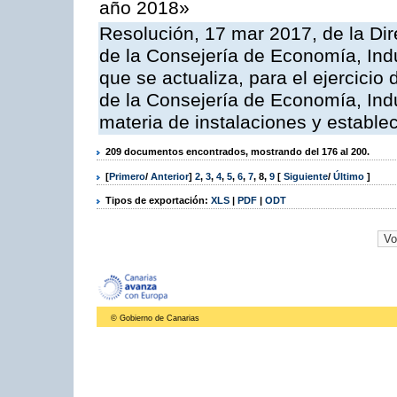
año 2018»
Resolución, 17 mar 2017, de la Dir
de la Consejería de Economía, Indu
que se actualiza, para el ejercici
de la Consejería de Economía, Ind
materia de instalaciones y estable
209 documentos encontrados, mostrando del 176 al 200.
[
Primero
/
Anterior
]
2
,
3
,
4
,
5
,
6
,
7
,
8
,
9
[
Siguiente
/
Último
]
Tipos de exportación:
XLS
|
PDF
|
ODT
© Gobierno de Canarias