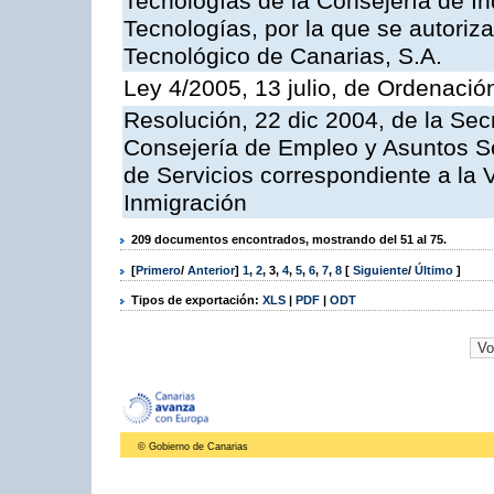
Tecnologías de la Consejería de I
Tecnologías, por la que se autoriza 
Tecnológico de Canarias, S.A.
Ley 4/2005, 13 julio, de Ordenaci
Resolución, 22 dic 2004, de la Sec
Consejería de Empleo y Asuntos Soc
de Servicios correspondiente a la 
Inmigración
209 documentos encontrados, mostrando del 51 al 75.
[
Primero
/
Anterior
]
1
,
2
,
3
,
4
,
5
,
6
,
7
,
8
[
Siguiente
/
Último
]
Tipos de exportación:
XLS
|
PDF
|
ODT
© Gobierno de Canarias