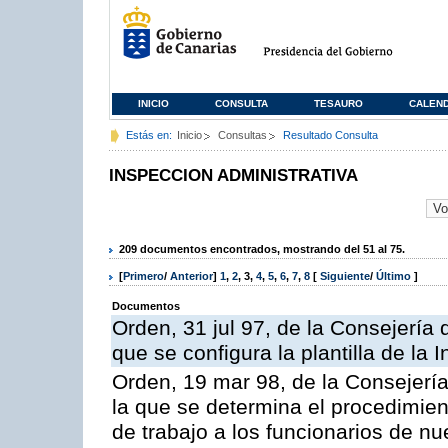
INICIO
CONSULTA
TESAURO
CALEN
Estás en:
Inicio
Consultas
Resultado Consulta
INSPECCION ADMINISTRATIVA
209 documentos encontrados, mostrando del 51 al 75.
[
Primero
/
Anterior
]
1
,
2
,
3
,
4
,
5
,
6
,
7
,
8
[
Siguiente
/
Último
]
Documentos
Orden, 31 jul 97, de la Consejería 
que se configura la plantilla de la
Orden, 19 mar 98, de la Consejería
la que se determina el procedimient
de trabajo a los funcionarios de n