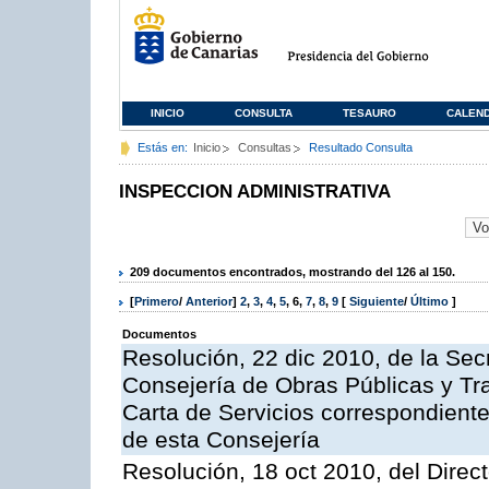
INICIO
CONSULTA
TESAURO
CALEN
Estás en:
Inicio
Consultas
Resultado Consulta
INSPECCION ADMINISTRATIVA
209 documentos encontrados, mostrando del 126 al 150.
[
Primero
/
Anterior
]
2
,
3
,
4
,
5
,
6
,
7
,
8
,
9
[
Siguiente
/
Último
]
Documentos
Resolución, 22 dic 2010, de la Sec
Consejería de Obras Públicas y Tra
Carta de Servicios correspondiente
de esta Consejería
Resolución, 18 oct 2010, del Direc