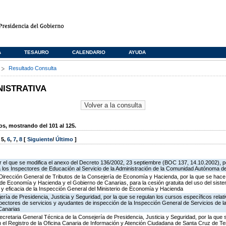
A
TESAURO
CALENDARIO
AYUDA
s
Resultado Consulta
NISTRATIVA
, mostrando del 101 al 125.
,
5
,
6
,
7
,
8
[
Siguiente
/
Último
]
 el que se modifica el anexo del Decreto 136/2002, 23 septiembre (BOC 137, 14.10.2002), p
e a los Inspectores de Educación al Servicio de la Administración de la Comunidad Autónoma 
 Dirección General de Tributos de la Consejería de Economía y Hacienda, por la que se hace 
o de Economía y Hacienda y el Gobierno de Canarias, para la cesión gratuita del uso del sist
ad y eficacia de la Inspección General del Ministerio de Economía y Hacienda
jería de Presidencia, Justicia y Seguridad, por la que se regulan los cursos específicos rel
spectores de servicios y ayudantes de inspección de la Inspección General de Servicios de la
Canarias
ecretaria General Técnica de la Consejería de Presidencia, Justicia y Seguridad, por la que
en el Registro de la Oficina Canaria de Información y Atención Ciudadana de Santa Cruz de T