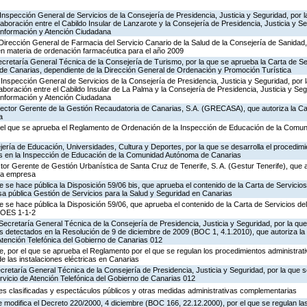
Inspección General de Servicios de la Consejería de Presidencia, Justicia y Seguridad, por l
aboración entre el Cabildo Insular de Lanzarote y la Consejería de Presidencia, Justicia y Se
 Información y Atención Ciudadana
Dirección General de Farmacia del Servicio Canario de la Salud de la Consejería de Sanidad
en materia de ordenación farmacéutica para el año 2009
ecretaría General Técnica de la Consejería de Turismo, por la que se aprueba la Carta de S
o de Canarias, dependiente de la Dirección General de Ordenación y Promoción Turística
Inspección General de Servicios de la Consejería de Presidencia, Justicia y Seguridad, por 
aboración entre el Cabildo Insular de La Palma y la Consejería de Presidencia, Justicia y Seg
 Información y Atención Ciudadana
irector Gerente de la Gestión Recaudatoria de Canarias, S.A. (GRECASA), que autoriza la Ca
a
 el que se aprueba el Reglamento de Ordenación de la Inspección de Educación de la Comu
ería de Educación, Universidades, Cultura y Deportes, por la que se desarrolla el procedimi
os en la Inspección de Educación de la Comunidad Autónoma de Canarias
ctor Gerente de Gestión Urbanística de Santa Cruz de Tenerife, S. A. (Gestur Tenerife), que a
sta empresa
e se hace pública la Disposición 59/06 bis, que aprueba el contenido de la Carta de Servicios
a pública Gestión de Servicios para la Salud y Seguridad en Canarias
e se hace pública la Disposición 59/06, que aprueba el contenido de la Carta de Servicios d
COES 1-1-2
Secretaría General Técnica de la Consejería de Presidencia, Justicia y Seguridad, por la que
s detectados en la Resolución de 9 de diciembre de 2009 (BOC 1, 4.1.2010), que autoriza la
Atención Telefónica del Gobierno de Canarias 012
 por el que se aprueba el Reglamento por el que se regulan los procedimientos administrativ
de las instalaciones eléctricas en Canarias
ecretaría General Técnica de la Consejería de Presidencia, Justicia y Seguridad, por la que s
rvicio de Atención Telefónica del Gobierno de Canarias 012
ades clasificadas y espectáculos públicos y otras medidas administrativas complementarias
 modifica el Decreto 220/2000, 4 diciembre (BOC 166, 22.12.2000), por el que se regulan las