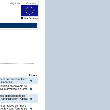
Mapa web
Contacto
Enlace
or el que se establece
de Canarias
público el convenio de
ema informático, sistema
ativos al desempeño de
 Administración Pública
 se establece un nuevo
enerife y Las Palmas de