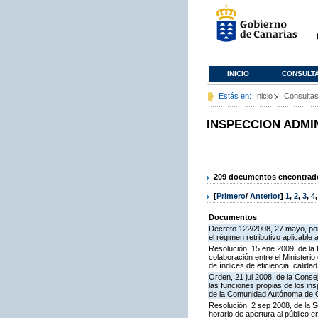
INICIO
CONSULT
Estás en:
Inicio
Consulta
INSPECCION ADMI
209 documentos encontrados
[
Primero
/
Anterior
]
1
,
2
,
3
,
4
Documentos
Decreto 122/2008, 27 mayo, por
el régimen retributivo aplicabl
Resolución, 15 ene 2009, de la
colaboración entre el Ministeri
de índices de eficiencia, calid
Orden, 21 jul 2008, de la Conse
las funciones propias de los in
de la Comunidad Autónoma de 
Resolución, 2 sep 2008, de la S
horario de apertura al público 