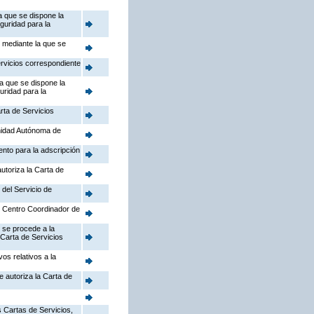
a que se dispone la
guridad para la
, mediante la que se
ervicios correspondiente
la que se dispone la
uridad para la
rta de Servicios
nidad Autónoma de
ento para la adscripción
utoriza la Carta de
 del Servicio de
el Centro Coordinador de
 se procede a la
 Carta de Servicios
os relativos a la
e autoriza la Carta de
 Cartas de Servicios,