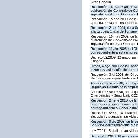
Gran Canaria
Resolución, 18 mar 2009, de la 
publicación del Convenio de Col
implantación de una Oficina de
Resolución, 15 ene 2009, de la 
aprueba el Plan de Inspección 
Resolución, 2 abr 2009, de la S
a la Escuela Oficial de Turism
Resolución, 15 may 2009, de la 
publicación del Convenio de col
implantación de una Oficina de
Resolución, 11 abr 2006, del D
correspondiente a esta empres
Decreto 52/2009, 12 mayo, por
Canarias
Orden, 4 ago 2009, de la Consej
a zonas y asignación de centr
Resolución, 3 jul 2006, del Dire
Servicios correspondiente a e
Anuncio, 27 sep 2006, por el qu
Urgencias Canario de la empres
Anuncio, 27 sep 2006, por el qu
Emergencias y Seguridad, CE
Resolución, 27 ene 2010, de la 
corrección de errores materiale
correspondiente al Servicio de 
Decreto 141/2009, 10 noviembre,
ejecución y puesta en servicio 
Resolución, 9 dic 2009, de la S
Servicios correspondiente al Se
Ley 7/2011, 5 abril, de activid
Decreto 33/2010, 18 marzo, que