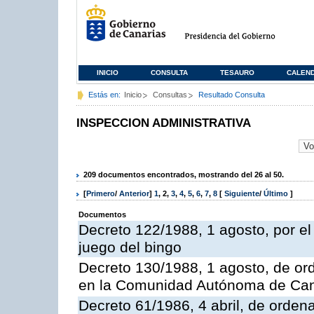
INICIO
CONSULTA
TESAURO
CALEN
Estás en:
Inicio
Consultas
Resultado Consulta
INSPECCION ADMINISTRATIVA
209 documentos encontrados, mostrando del 26 al 50.
[
Primero
/
Anterior
]
1
,
2
,
3
,
4
,
5
,
6
,
7
,
8
[
Siguiente
/
Último
]
Documentos
Decreto 122/1988, 1 agosto, por e
juego del bingo
Decreto 130/1988, 1 agosto, de or
en la Comunidad Autónoma de Can
Decreto 61/1986, 4 abril, de orden