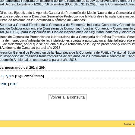
ción ambiental integrada en el ámbito del texto refundido de la Ley de prevención y control in
al Decreto Legislativo 1/2016, 16 diciembre (BOE 316, 31.12.2016), en la Comunidad Autón
irectora Ejecutiva de la Agencia Canaria de Protección del Medio Natural de la Consejería de P
la que se delega en la Dirección General de Protección de la Naturaleza la vigilancia e inspec
terizos de residuos en la Comunidad Autónoma de Canarias
 Secretaría General Técnica de la Consejería de Economía, Industria, Comercio y Conocimien
venio de Colaboración entre la Consejería de Economía, Industria, Comercio y Conocimiento 
ol (ACEICO), para la ejecución del Plan de Inspecciones de Seguridad Industrial y Minera e
rección General de Protección de la Naturaleza de la Consejería de Política Territorial, Soste
ma de Inspección Ambiental de las instalaciones sujetas a autorización ambiental integrada e
16 de diciembre, por el que se aprueba el texto refundido de la Ley de prevención y control in
d Autónoma de Canarias para el año 2018
irección General de Protección de la Naturaleza de la Consejería de Política Territorial, Sost
 de Inspección de traslados transfronterizos de residuos en la Comunidad Autónoma de Canar
spección Ambiental en esta materia para el año 2018
, mostrando del 201 al 209.
,
6
,
7
,
8
,
9
[Siguiente/Último]
|
PDF
|
ODT
Aviso Le