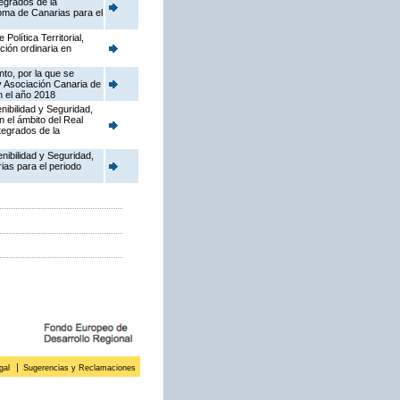
tegrados de la
oma de Canarias para el
olítica Territorial,
ción ordinaria en
to, por la que se
y Asociación Canaria de
n el año 2018
nibilidad y Seguridad,
n el ámbito del Real
tegrados de la
enibilidad y Seguridad,
ias para el periodo
gal
Sugerencias y Reclamaciones