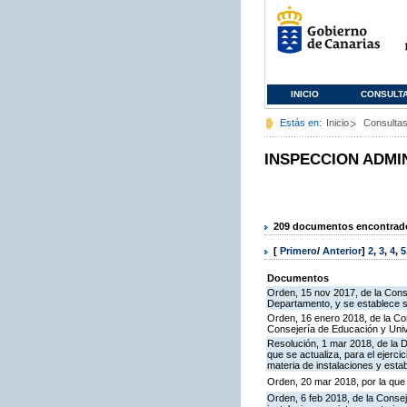
INICIO
CONSULT
Estás en:
Inicio
Consulta
INSPECCION ADMI
209 documentos encontrados
[
Primero
/
Anterior
]
2
,
3
,
4
,
5
Documentos
Orden, 15 nov 2017, de la Cons
Departamento, y se establece 
Orden, 16 enero 2018, de la Co
Consejería de Educación y Uni
Resolución, 1 mar 2018, de la D
que se actualiza, para el ejerc
materia de instalaciones y esta
Orden, 20 mar 2018, por la que
Orden, 6 feb 2018, de la Conseje