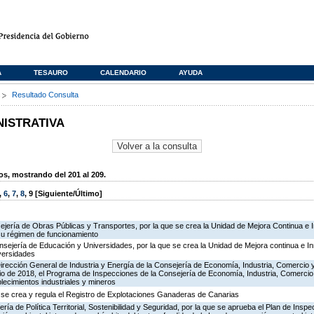
A
TESAURO
CALENDARIO
AYUDA
s
Resultado Consulta
NISTRATIVA
, mostrando del 201 al 209.
,
6
,
7
,
8
,
9
[Siguiente/Último]
ejería de Obras Públicas y Transportes, por la que se crea la Unidad de Mejora Continua e 
su régimen de funcionamiento
nsejería de Educación y Universidades, por la que se crea la Unidad de Mejora continua e In
versidades
irección General de Industria y Energía de la Consejería de Economía, Industria, Comercio 
icio de 2018, el Programa de Inspecciones de la Consejería de Economía, Industria, Comerci
blecimientos industriales y mineros
 se crea y regula el Registro de Explotaciones Ganaderas de Canarias
ría de Política Territorial, Sostenibilidad y Seguridad, por la que se aprueba el Plan de Inspe