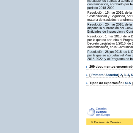
instalaciones sujetas a autoriza
contaminación, aprobado por Re
periodo 2018-2020
Resolución, 15 mar 2018, de la D
Sostenibilidad y Seguridad, por 
materia de traslados transfron
Resolución, 20 mar 2018, de la
dispone la publicación del Con
Entidades de Inspección y Contr
Resolución, 1 mar 2018, de la Di
por la que se aprueba el Progra
Decreto Legislativo 1/2016, de 
contaminación, en la Comunida
Resolución, 26 jun 2018, de la D
por la que se aprueban el Plan
2018-2022, y el Programa de In
209 documentos encontrados
[
Primero
/
Anterior
]
2
,
3
,
4
,
5
Tipos de exportación:
XLS
© Gobierno de Canarias