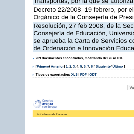
Transportes, por la que se autoriza
Decreto 22/2008, 19 febrero, por 
Orgánico de la Consejería de Presi
Resolución, 27 feb 2008, de la Sec
Consejería de Educación, Universid
se aprueba la Carta de Servicios c
de Ordenación e Innovación Educa
209 documentos encontrados, mostrando del 76 al 100.
[
Primero
/
Anterior
]
1
,
2
,
3
,
4
,
5
,
6
,
7
,
8
[
Siguiente
/
Último
]
Tipos de exportación:
XLS
|
PDF
|
ODT
© Gobierno de Canarias