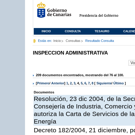
INICIO
CONSULTA
TESAURO
CALEN
Estás en:
Inicio
Consultas
Resultado Consulta
INSPECCION ADMINISTRATIVA
209 documentos encontrados, mostrando del 76 al 100.
[
Primero
/
Anterior
]
1
,
2
,
3
,
4
,
5
,
6
,
7
,
8
[
Siguiente
/
Último
]
Documentos
Resolución, 23 dic 2004, de la Sec
Consejería de Industria, Comercio
autoriza la Carta de Servicios de l
Energía
Decreto 182/2004, 21 diciembre, p