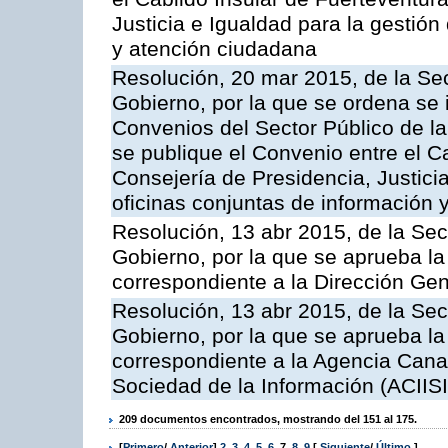
Justicia e Igualdad para la gestión
y atención ciudadana
Resolución, 20 mar 2015, de la Sec
Gobierno, por la que se ordena se 
Convenios del Sector Público de 
se publique el Convenio entre el C
Consejería de Presidencia, Justicia
oficinas conjuntas de información 
Resolución, 13 abr 2015, de la Sec
Gobierno, por la que se aprueba la 
correspondiente a la Dirección Gene
Resolución, 13 abr 2015, de la Sec
Gobierno, por la que se aprueba la 
correspondiente a la Agencia Canar
Sociedad de la Información (ACIISI
209 documentos encontrados, mostrando del 151 al 175.
[
Primero
/
Anterior
]
2
,
3
,
4
,
5
,
6
,
7
,
8
,
9
[
Siguiente
/
Último
]