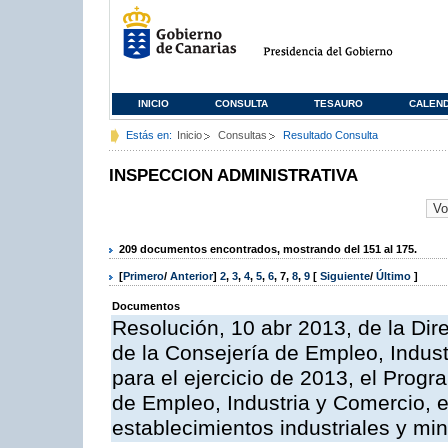
INICIO
CONSULTA
TESAURO
CALEN
Estás en:
Inicio
Consultas
Resultado Consulta
INSPECCION ADMINISTRATIVA
209 documentos encontrados, mostrando del 151 al 175.
[
Primero
/
Anterior
]
2
,
3
,
4
,
5
,
6
,
7
,
8
,
9
[
Siguiente
/
Último
]
Documentos
Resolución, 10 abr 2013, de la Dir
de la Consejería de Empleo, Indust
para el ejercicio de 2013, el Prog
de Empleo, Industria y Comercio, e
establecimientos industriales y mi