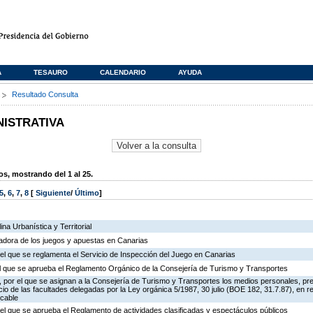
A
TESAURO
CALENDARIO
AYUDA
s
Resultado Consulta
NISTRATIVA
, mostrando del 1 al 25.
5
,
6
,
7
,
8
[
Siguiente
/
Último
]
na Urbanística y Territorial
ladora de los juegos y apuestas en Canarias
el que se reglamenta el Servicio de Inspección del Juego en Canarias
 el que se aprueba el Reglamento Orgánico de la Consejería de Turismo y Transportes
 por el que se asignan a la Consejería de Turismo y Transportes los medios personales, pr
icio de las facultades delegadas por la Ley orgánica 5/1987, 30 julio (BOE 182, 31.7.87), en r
 cable
el que se aprueba el Reglamento de actividades clasificadas y espectáculos públicos