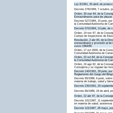
Ley 8/1991, 30 abril, de protecc
Decreto 278/1999, 7 octubre, p
Orden, 30 mar 84, de la Consej
Extraordinarios para las plaza
Decreto 527/1984, 15 junio, por
la Comunidad Autónoma de Cana
Decreto 570/1984, 14 julio, de 
Orden, 19 nov 97, de la Conseje
Cuerpo de Inspectores de Educ
Resolución, 2 abr 84, de la Dir
extraordinario y provisión al 
curso 1984/85
Orden, 17 oct 2000, de la Conse
Comunidad Autónoma de Canar
Orden, 22 oct 84, de la Conseje
la Comunidad Autónoma de Can
Orden, 24 ago 92, de la Conseje
Consejería y se regulan las fu
Decreto 140/1991, 28 junio, por
Reglamento del Juego del Bing
Decreto 95/1986, 6 junio, sobre
materia de trabajo, salud y bien
Decreto 230/1991, 20 septiemb
Decreto 66/1986, 18 de abril, p
Orden, 22 abr 87, de la Conseje
Decreto 191/1987, 11 septiembre
en materia de salud, asistencia 
Decreto 115/1987, 28 mayo, por