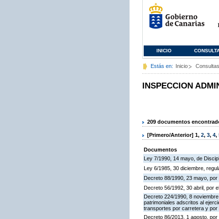
INICIO
CONSULT
Estás en:
Inicio
Consulta
INSPECCION ADMI
209 documentos encontrados
[Primero/Anterior]
1
,
2
,
3
,
4
,
Documentos
Ley 7/1990, 14 mayo, de Discipli
Ley 6/1985, 30 diciembre, regu
Decreto 88/1990, 23 mayo, por 
Decreto 56/1992, 30 abril, por
Decreto 224/1990, 8 noviembre,
patrimoniales adscritos al ejerc
transportes por carretera y por
Decreto 86/2013, 1 agosto, por 