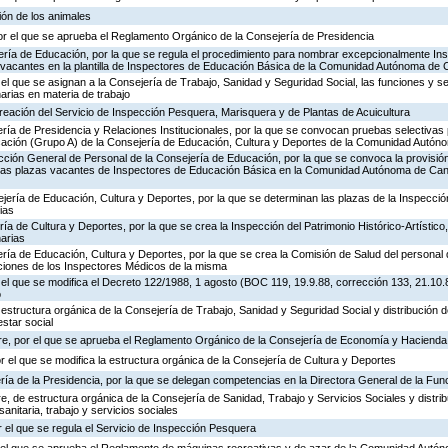
ión de los animales
or el que se aprueba el Reglamento Orgánico de la Consejería de Presidencia
ería de Educación, por la que se regula el procedimiento para nombrar excepcionalmente In
s vacantes en la plantilla de Inspectores de Educación Básica de la Comunidad Autónoma de 
 el que se asignan a la Consejería de Trabajo, Sanidad y Seguridad Social, las funciones y s
rias en materia de trabajo
creación del Servicio de Inspección Pesquera, Marisquera y de Plantas de Acuicultura
ría de Presidencia y Relaciones Institucionales, por la que se convocan pruebas selectivas 
ación (Grupo A) de la Consejería de Educación, Cultura y Deportes de la Comunidad Autón
ección General de Personal de la Consejería de Educación, por la que se convoca la provisió
de las plazas vacantes de Inspectores de Educación Básica en la Comunidad Autónoma de Can
jería de Educación, Cultura y Deportes, por la que se determinan las plazas de la Inspecci
ias
ría de Cultura y Deportes, por la que se crea la Inspección del Patrimonio Histórico-Artístic
arias
ría de Educación, Cultura y Deportes, por la que se crea la Comisión de Salud del personal 
nciones de los Inspectores Médicos de la misma
 el que se modifica el Decreto 122/1988, 1 agosto (BOC 119, 19.9.88, corrección 133, 21.10.
o
 estructura orgánica de la Consejería de Trabajo, Sanidad y Seguridad Social y distribución
estar social
re, por el que se aprueba el Reglamento Orgánico de la Consejería de Economía y Hacienda
or el que se modifica la estructura orgánica de la Consejería de Cultura y Deportes
ría de la Presidencia, por la que se delegan competencias en la Directora General de la Fun
, de estructura orgánica de la Consejería de Sanidad, Trabajo y Servicios Sociales y distr
sanitaria, trabajo y servicios sociales
 el que se regula el Servicio de Inspección Pesquera