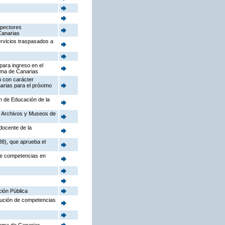
spectores
Canarias
ervicios traspasados a
para ingreso en el
oma de Canarias
n con carácter
arias para el próximo
ón de Educación de la
o, Archivos y Museos de
docente de la
88), que aprueba el
 de competencias en
ción Pública
ibución de competencias