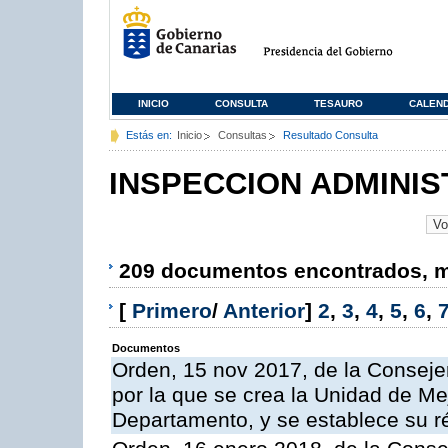
INICIO
CONSULTA
TESAURO
CALEN
Estás en:
Inicio
Consultas
Resultado Consulta
INSPECCION ADMINIS
209 documentos encontrados, mo
[
Primero
/
Anterior
]
2
,
3
,
4
,
5
,
6
,
Documentos
Orden, 15 nov 2017, de la Conseje
por la que se crea la Unidad de Me
Departamento, y se establece su 