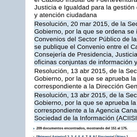
Justicia e Igualdad para la gestión
y atención ciudadana
Resolución, 20 mar 2015, de la Sec
Gobierno, por la que se ordena se 
Convenios del Sector Público de 
se publique el Convenio entre el C
Consejería de Presidencia, Justicia
oficinas conjuntas de información 
Resolución, 13 abr 2015, de la Sec
Gobierno, por la que se aprueba la 
correspondiente a la Dirección Gene
Resolución, 13 abr 2015, de la Sec
Gobierno, por la que se aprueba la 
correspondiente a la Agencia Canar
Sociedad de la Información (ACIISI
209 documentos encontrados, mostrando del 151 al 175.
[
Primero
/
Anterior
]
2
,
3
,
4
,
5
,
6
,
7
,
8
,
9
[
Siguiente
/
Último
]