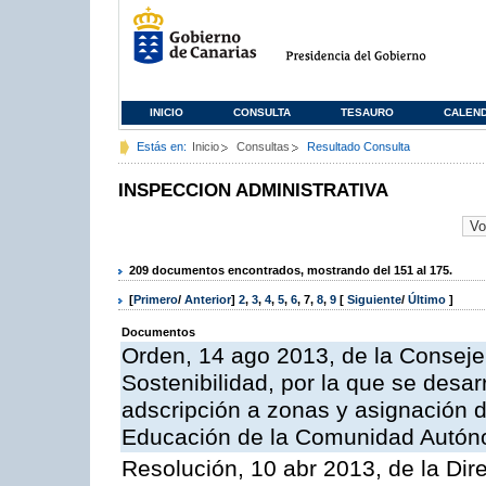
INICIO
CONSULTA
TESAURO
CALEN
Estás en:
Inicio
Consultas
Resultado Consulta
INSPECCION ADMINISTRATIVA
209 documentos encontrados, mostrando del 151 al 175.
[
Primero
/
Anterior
]
2
,
3
,
4
,
5
,
6
,
7
,
8
,
9
[
Siguiente
/
Último
]
Documentos
Orden, 14 ago 2013, de la Conseje
Sostenibilidad, por la que se desar
adscripción a zonas y asignación d
Educación de la Comunidad Autón
Resolución, 10 abr 2013, de la Dir