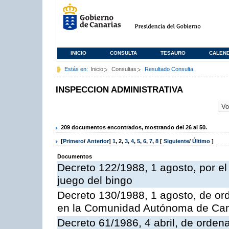
INICIO
CONSULTA
TESAURO
CALEN
Estás en:
Inicio
Consultas
Resultado Consulta
INSPECCION ADMINISTRATIVA
209 documentos encontrados, mostrando del 26 al 50.
[
Primero
/
Anterior
]
1
,
2
,
3
,
4
,
5
,
6
,
7
,
8
[
Siguiente
/
Último
]
Documentos
Decreto 122/1988, 1 agosto, por e
juego del bingo
Decreto 130/1988, 1 agosto, de or
en la Comunidad Autónoma de Can
Decreto 61/1986, 4 abril, de orden