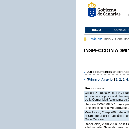
INICIO
CONSULT
Estás en:
Inicio
Consulta
INSPECCION ADMI
209 documentos encontrados
[
Primero
/
Anterior
]
1
,
2
,
3
,
4
Documentos
Orden, 21 jul 2008, de la Conse
las funciones propias de los in
de la Comunidad Autónoma de 
Decreto 122/2008, 27 mayo, por
el régimen retributivo aplicabl
Resolución, 2 sep 2008, de la S
horario de apertura al público 
Gran Canaria
Resolución, 2 abr 2009, de la S
a la Escuela Oficial de Turism