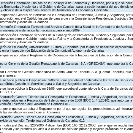
 Dirección General de Tributos de la Consejería de Economía y Hacienda, por la que se hace 
o de Economía y Hacienda y el Gobierno de Canarias, para la cesión gratuita del uso del sist
ad y eficacia de la Inspección General del Ministerio de Economía y Hacienda
Inspección General de Servicios de la Consejería de Presidencia, Justicia y Seguridad, por l
aboración entre el Cabildo Insular de Lanzarote y la Consejería de Presidencia, Justicia y Se
 Información y Atención Ciudadana
Dirección General de Farmacia del Servicio Canario de la Salud de la Consejería de Sanidad
en materia de ordenación farmacéutica para el año 2009
Inspección General de Servicios de la Consejería de Presidencia, Justicia y Seguridad, por 
aboración entre el Cabildo Insular de La Palma y la Consejería de Presidencia, Justicia y Seg
 Información y Atención Ciudadana
ería de Educación, Universidades, Cultura y Deportes, por la que se desarrolla el procedimi
os en la Inspección de Educación de la Comunidad Autónoma de Canarias
 el que se aprueba el Reglamento de Ordenación de la Inspección de Educación de la Comu
irector Gerente de la Gestión Recaudatoria de Canarias, S.A. (GRECASA), que autoriza la Ca
a
ctor Gerente de Gestión Urbanística de Santa Cruz de Tenerife, S. A. (Gestur Tenerife), que a
sta empresa
e se hace pública la Disposición 59/06 bis, que aprueba el contenido de la Carta de Servicios
a pública Gestión de Servicios para la Salud y Seguridad en Canarias
e se hace pública la Disposición 59/06, que aprueba el contenido de la Carta de Servicios d
COES 1-1-2
Secretaría General Técnica de la Consejería de Presidencia, Justicia y Seguridad, por la que
s detectados en la Resolución de 9 de diciembre de 2009 (BOC 1, 4.1.2010), que autoriza la
Atención Telefónica del Gobierno de Canarias 012
 por el que se aprueba el Reglamento por el que se regulan los procedimientos administrativ
de las instalaciones eléctricas en Canarias
ecretaría General Técnica de la Consejería de Presidencia, Justicia y Seguridad, por la que s
rvicio de Atención Telefónica del Gobierno de Canarias 012
 modifica el Decreto 220/2000, 4 diciembre (BOC 166, 22.12.2000), por el que se regulan las
 calidad y los premios anuales a la calidad del servicio público y mejores prácticas en la Adm
as