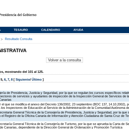
A
TESAURO
CALENDARIO
AYUDA
s
Resultado Consulta
NISTRATIVA
, mostrando del 101 al 125.
,
5
,
6
,
7
,
8
[
Siguiente
/
Último
]
jería de Presidencia, Justicia y Seguridad, por la que se regulan los cursos específicos rel
spectores de servicios y ayudantes de inspección de la Inspección General de Servicios de la
Canarias
 el que se modifica el anexo del Decreto 136/2002, 23 septiembre (BOC 137, 14.10.2002), p
e a los Inspectores de Educación al Servicio de la Administración de la Comunidad Autónoma 
ecretaria General Técnica de la Consejería de Presidencia, Justicia y Seguridad, por la que
en el Registro de la Oficina Canaria de Información y Atención Ciudadana de Santa Cruz de T
ecretaría General Técnica de la Consejería de Turismo, por la que se aprueba la Carta de S
o de Canarias, dependiente de la Dirección General de Ordenación y Promoción Turística