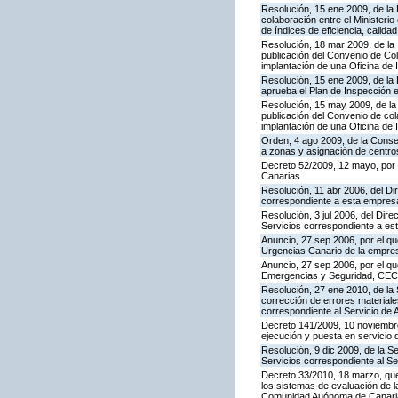
Resolución, 15 ene 2009, de la
colaboración entre el Ministeri
de índices de eficiencia, calid
Resolución, 18 mar 2009, de la 
publicación del Convenio de Col
implantación de una Oficina de
Resolución, 15 ene 2009, de la 
aprueba el Plan de Inspección 
Resolución, 15 may 2009, de la 
publicación del Convenio de col
implantación de una Oficina de
Orden, 4 ago 2009, de la Consej
a zonas y asignación de centr
Decreto 52/2009, 12 mayo, por
Canarias
Resolución, 11 abr 2006, del D
correspondiente a esta empres
Resolución, 3 jul 2006, del Dire
Servicios correspondiente a e
Anuncio, 27 sep 2006, por el qu
Urgencias Canario de la empres
Anuncio, 27 sep 2006, por el qu
Emergencias y Seguridad, CE
Resolución, 27 ene 2010, de la 
corrección de errores materiale
correspondiente al Servicio de 
Decreto 141/2009, 10 noviembre,
ejecución y puesta en servicio 
Resolución, 9 dic 2009, de la S
Servicios correspondiente al Se
Decreto 33/2010, 18 marzo, que
los sistemas de evaluación de la
Comunidad Auónoma de Canari