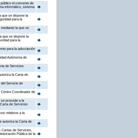
público el convenio de
ema informático, sistema
a que se dispone la
guridad para la
, mediante la que se
la que se dispone la
uridad para la
ento para la adscripción
nidad Autónoma de
rta de Servicios
utoriza la Carta de
 del Servicio de
el Centro Coordinador de
 se procede a la
 Carta de Servicios
os relativos a la
e autoriza la Carta de
 Cartas de Servicios,
inistración Pública de la