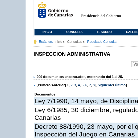
INICIO
CONSULTA
TESAURO
CALEN
Estás en:
Inicio
Consultas
Resultado Consulta
INSPECCION ADMINISTRATIVA
209 documentos encontrados, mostrando del 1 al 25.
[Primero/Anterior]
1
,
2
,
3
,
4
,
5
,
6
,
7
,
8
[
Siguiente
/
Último
]
Documentos
Ley 7/1990, 14 mayo, de Disciplina 
Ley 6/1985, 30 diciembre, regulad
Canarias
Decreto 88/1990, 23 mayo, por el q
Inspección del Juego en Canarias