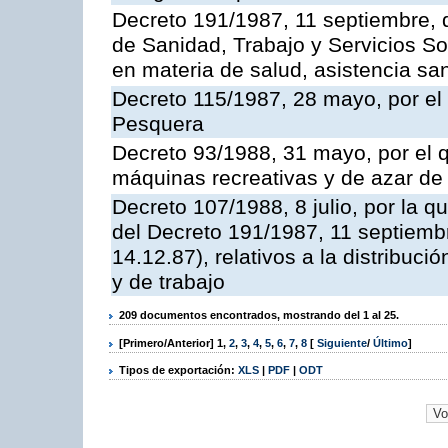
Decreto 191/1987, 11 septiembre, d
de Sanidad, Trabajo y Servicios So
en materia de salud, asistencia sani
Decreto 115/1987, 28 mayo, por el 
Pesquera
Decreto 93/1988, 31 mayo, por el 
máquinas recreativas y de azar d
Decreto 107/1988, 8 julio, por la 
del Decreto 191/1987, 11 septiemb
14.12.87), relativos a la distribuc
y de trabajo
209 documentos encontrados, mostrando del 1 al 25.
[Primero/Anterior]
1
,
2
,
3
,
4
,
5
,
6
,
7
,
8
[
Siguiente
/
Último
]
Tipos de exportación:
XLS
|
PDF
|
ODT