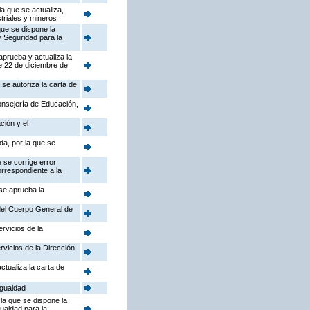
a que se actualiza,
triales y mineros
que se dispone la
y Seguridad para la
aprueba y actualiza la
e 22 de diciembre de
se autoriza la carta de
Consejería de Educación,
ción y el
da, por la que se
 se corrige error
orrespondiente a la
 se aprueba la
 del Cuerpo General de
rvicios de la
rvicios de la Dirección
ctualiza la carta de
Igualdad
la que se dispone la
gualdad para la