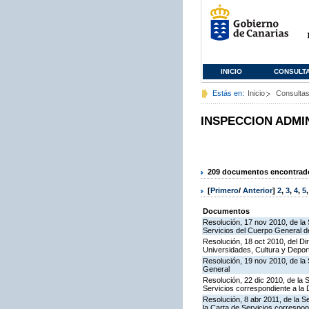
INICIO
CONSULT
Estás en:
Inicio
Consulta
INSPECCION ADMI
209 documentos encontrados
[
Primero
/
Anterior
]
2
,
3
,
4
,
5
Documentos
Resolución, 17 nov 2010, de la 
Servicios del Cuerpo General de
Resolución, 18 oct 2010, del Di
Universidades, Cultura y Deport
Resolución, 19 nov 2010, de la 
General
Resolución, 22 dic 2010, de la 
Servicios correspondiente a la
Resolución, 8 abr 2011, de la S
la Carta de Servicios correspon