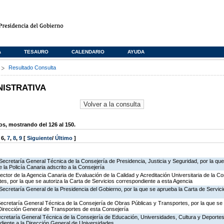
A
TESAURO
CALENDARIO
AYUDA
s
Resultado Consulta
NISTRATIVA
, mostrando del 126 al 150.
,
6
,
7
,
8
,
9
[
Siguiente
/
Último
]
Secretaría General Técnica de la Consejería de Presidencia, Justicia y Seguridad, por la qu
 la Policía Canaria adscrito a la Consejería
rector de la Agencia Canaria de Evaluación de la Calidad y Acreditación Universitaria de la C
es, por la que se autoriza la Carta de Servicios correspondiente a esta Agencia
Secretaría General de la Presidencia del Gobierno, por la que se aprueba la Carta de Servici
Secretaría General Técnica de la Consejería de Obras Públicas y Transportes, por la que se 
 Dirección General de Transportes de esta Consejería
ecretaría General Técnica de la Consejería de Educación, Universidades, Cultura y Deportes,
diente a la Dirección General de Universidades