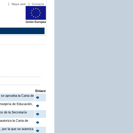
Mapa web
Contacto
Enlace
e se aprueba la Carta de
onsejería de Educación,
os de la Secretaría
autoriza la Carta de
 por la que se autoriza