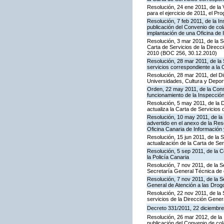
Resolución, 24 ene 2011, de la 
para el ejercicio de 2011, el P
Resolución, 7 feb 2011, de la I
publicación del Convenio de col
implantación de una Oficina de
Resolución, 3 mar 2011, de la S
Carta de Servicios de la Direc
2010 (BOC 256, 30.12.2010)
Resolución, 28 mar 2011, de la 
servicios correspondiente a la 
Resolución, 28 mar 2011, del Di
Universidades, Cultura y Deport
Orden, 22 may 2011, de la Conse
funcionamiento de la Inspecci
Resolución, 5 may 2011, de la D
actualiza la Carta de Servicios d
Resolución, 10 may 2011, de la 
advertido en el anexo de la Res
Oficina Canaria de Información
Resolución, 15 jun 2011, de la 
actualización de la Carta de Se
Resolución, 5 sep 2011, de la 
la Policía Canaria
Resolución, 7 nov 2011, de la S
Secretaría General Técnica de 
Resolución, 7 nov 2011, de la S
General de Atención a las Dro
Resolución, 22 nov 2011, de la 
servicios de la Dirección Genera
Decreto 331/2011, 22 diciembre,
Resolución, 26 mar 2012, de la 
publicación del Convenio de col