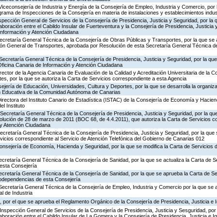
Viceconsejería de Industria y Energía de la Consejería de Empleo, Industria y Comercio, por l
rograma de Inspecciones de la Consejería en materia de instalaciones y establecimientos indus
nspección General de Servicios de la Consejería de Presidencia, Justicia y Seguridad, por la 
aboración entre el Cabildo Insular de Fuerteventura y la Consejería de Presidencia, Justicia 
 Información y Atención Ciudadana
ecretaría General Técnica de la Consejería de Obras Públicas y Transportes, por la que se 
ción General de Transportes, aprobada por Resolución de esta Secretaría General Técnica d
Secretaría General Técnica de la Consejería de Presidencia, Justicia y Seguridad, por la que 
Oficina Canaria de Información y Atención Ciudadana
rector de la Agencia Canaria de Evaluación de la Calidad y Acreditación Universitaria de la 
es, por la que se autoriza la Carta de Servicios correspondiente a esta Agencia
jería de Educación, Universidades, Cultura y Deportes, por la que se desarrolla la organiza
ón Educativa de la Comunidad Autónoma de Canarias
irectora del Instituto Canario de Estadística (ISTAC) de la Consejería de Economía y Hacien
el Instituto
Secretaría General Técnica de la Consejería de Presidencia, Justicia y Seguridad, por la que
olución de 28 de marzo de 2011 (BOC 68, de 4.4.2011), que autoriza la Carta de Servicios c
 y Atención Ciudadana
Secretaría General Técnica de la Consejería de Presidencia, Justicia y Seguridad, por la que
rvicios correspondiente al Servicio de Atención Telefónica del Gobierno de Canarias 012
Consejería de Economía, Hacienda y Seguridad, por la que se modifica la Carta de Servicios
ecretaría General Técnica de la Consejería de Sanidad, por la que se actualiza la Carta de Se
esta Consejería
ecretaría General Técnica de la Consejería de Sanidad, por la que se aprueba la Carta de Se
godependencias de esta Consejería
Secretaría General Técnica de la Consejería de Empleo, Industria y Comercio por la que se a
l de Industria
 por el que se aprueba el Reglamento Orgánico de la Consejería de Presidencia, Justicia e 
Inspección General de Servicios de la Consejería de Presidencia, Justicia y Sesguridad, por 
aboración entre el Cabildo Insular de La Gomera y la Consejería de Presidencia, Justicia e I