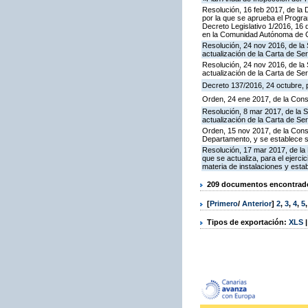
Resolución, 16 feb 2017, de la D
por la que se aprueba el Progra
Decreto Legislativo 1/2016, 16 
en la Comunidad Autónoma de C
Resolución, 24 nov 2016, de la 
actualización de la Carta de S
Resolución, 24 nov 2016, de la 
actualización de la Carta de S
Decreto 137/2016, 24 octubre, p
Orden, 24 ene 2017, de la Cons
Resolución, 8 mar 2017, de la S
actualización de la Carta de S
Orden, 15 nov 2017, de la Cons
Departamento, y se establece 
Resolución, 17 mar 2017, de la 
que se actualiza, para el ejerc
materia de instalaciones y esta
209 documentos encontrados
[
Primero
/
Anterior
]
2
,
3
,
4
,
5
Tipos de exportación:
XLS