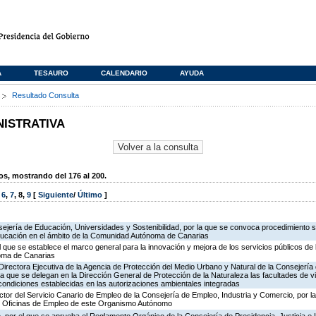
A
TESAURO
CALENDARIO
AYUDA
s
Resultado Consulta
NISTRATIVA
, mostrando del 176 al 200.
,
6
,
7
,
8
,
9
[
Siguiente
/
Último
]
ejería de Educación, Universidades y Sostenibilidad, por la que se convoca procedimiento s
ducación en el ámbito de la Comunidad Autónoma de Canarias
l que se establece el marco general para la innovación y mejora de los servicios públicos de 
oma de Canarias
irectora Ejecutiva de la Agencia de Protección del Medio Urbano y Natural de la Consejería de 
la que se delegan en la Dirección General de Protección de la Naturaleza las facultades de vi
 condiciones establecidas en las autorizaciones ambientales integradas
ector del Servicio Canario de Empleo de la Consejería de Empleo, Industria y Comercio, por l
de Oficinas de Empleo de este Organismo Autónomo