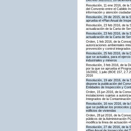
Decreto 382/2015, 28 diciembre,
Resolución, 11 ene 2016, de la 
del Convenio entre el Cabildo I
información y atención ciudada
Resolución, 29 dic 2015, de la 
aprueba el «Plan Anual de Inspe
Resolución, 23 feb 2016, de la 
actualización de la Carta de S
Resolución, 23 feb 2016, de la 
actualización de la Carta de S
Orden, 1 feb 2016, de la Conseje
autorizaciones ambientales inte
prevención y control integrado
Resolución, 25 feb 2016, de la 
que se actualiza, para el ejerc
industriales y mineros
Resolución, 3 feb 2016, de la Di
por la que se aprueba el Progra
16/2002, 1 julio (BOE 157, 2.7.
2016
Resolución, 19 abr 2016, de la
dispone la publicación del Con
Entidades de Inspección y Contr
Orden, 15 jun 2016, de la Consej
instalaciones sujetas a autoriza
Integrados de la Contaminació
Resolución, 16 nov 2016, de la 
que se publican los protocolos 
edificios de viviendas
Orden, 28 jul 2016, de la Consej
públicos de la Administración P
modifica la línea de actuación «
Resolución, 27 dic 2016, de la 
«Plan Anual de Inspección del T