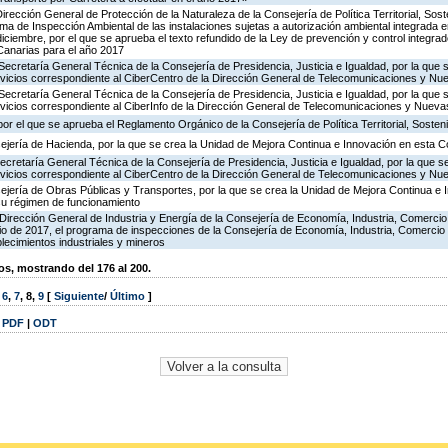
irección General de Protección de la Naturaleza de la Consejería de Política Territorial, Sost
ma de Inspección Ambiental de las instalaciones sujetas a autorización ambiental integrada e
diciembre, por el que se aprueba el texto refundido de la Ley de prevención y control integra
anarias para el año 2017
Secretaría General Técnica de la Consejería de Presidencia, Justicia e Igualdad, por la que 
ervicios correspondiente al CiberCentro de la Dirección General de Telecomunicaciones y N
Secretaría General Técnica de la Consejería de Presidencia, Justicia e Igualdad, por la que 
ervicios correspondiente al CiberInfo de la Dirección General de Telecomunicaciones y Nuev
or el que se aprueba el Reglamento Orgánico de la Consejería de Política Territorial, Sosteni
ejería de Hacienda, por la que se crea la Unidad de Mejora Continua e Innovación en esta C
ecretaría General Técnica de la Consejería de Presidencia, Justicia e Igualdad, por la que s
ervicios correspondiente al CiberCentro de la Dirección General de Telecomunicaciones y N
ejería de Obras Públicas y Transportes, por la que se crea la Unidad de Mejora Continua e 
su régimen de funcionamiento
Dirección General de Industria y Energía de la Consejería de Economía, Industria, Comercio
icio de 2017, el programa de inspecciones de la Consejería de Economía, Industria, Comercio
blecimientos industriales y mineros
, mostrando del 176 al 200.
,
6
,
7
,
8
,
9
[
Siguiente
/
Último
]
|
PDF
|
ODT