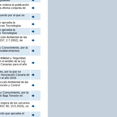
Igualdad
e ordena la publicación
a oficina conjunta de
cuerdo por el que se
e aprueba la
uevas Tecnologías
e aprueba la
as Tecnologías
cción Ambiental de las
157, 2.7.2002), de
y Conocimiento, por la
establecimientos
nibilidad y Seguridad,
n el ámbito de la Ley
 Canarias para el año
to, por la que se
y Asociación Canaria de
n el año 2016
pección Ambiental de las
ención y Control
 y Conocimiento, por la
de Baja Tensión en
 mejora de los servicios
(BOC 90, 13.5.2015), se
erdo que aprueba el