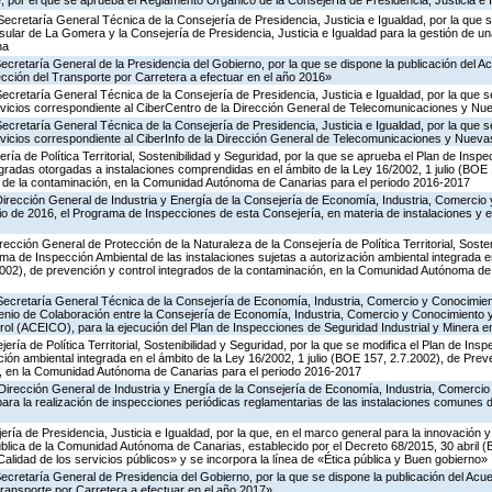
 por el que se aprueba el Reglamento Orgánico de la Consejería de Presidencia, Justicia e 
Secretaría General Técnica de la Consejería de Presidencia, Justicia e Igualdad, por la que s
nsular de La Gomera y la Consejería de Presidencia, Justicia e Igualdad para la gestión de un
na
Secretaría General de la Presidencia del Gobierno, por la que se dispone la publicación del A
cción del Transporte por Carretera a efectuar en el año 2016»
Secretaría General Técnica de la Consejería de Presidencia, Justicia e Igualdad, por la que s
ervicios correspondiente al CiberCentro de la Dirección General de Telecomunicaciones y N
Secretaría General Técnica de la Consejería de Presidencia, Justicia e Igualdad, por la que s
ervicios correspondiente al CiberInfo de la Dirección General de Telecomunicaciones y Nuev
ría de Política Territorial, Sostenibilidad y Seguridad, por la que se aprueba el Plan de Inspe
gradas otorgadas a instalaciones comprendidas en el ámbito de la Ley 16/2002, 1 julio (BOE 
s de la contaminación, en la Comunidad Autónoma de Canarias para el periodo 2016-2017
Dirección General de Industria y Energía de la Consejería de Economía, Industria, Comercio 
icio de 2016, el Programa de Inspecciones de esta Consejería, en materia de instalaciones y 
rección General de Protección de la Naturaleza de la Consejería de Política Territorial, Soste
ma de Inspección Ambiental de las instalaciones sujetas a autorización ambiental integrada e
2002), de prevención y control integrados de la contaminación, en la Comunidad Autónoma de
 Secretaría General Técnica de la Consejería de Economía, Industria, Comercio y Conocimien
venio de Colaboración entre la Consejería de Economía, Industria, Comercio y Conocimiento 
ol (ACEICO), para la ejecución del Plan de Inspecciones de Seguridad Industrial y Minera e
ería de Política Territorial, Sostenibilidad y Seguridad, por la que se modifica el Plan de Ins
ción ambiental integrada en el ámbito de la Ley 16/2002, 1 julio (BOE 157, 2.7.2002), de Prev
n, en la Comunidad Autónoma de Canarias para el periodo 2016-2017
Dirección General de Industria y Energía de la Consejería de Economía, Industria, Comercio
para la realización de inspecciones periódicas reglamentarias de las instalaciones comunes 
ería de Presidencia, Justicia e Igualdad, por la que, en el marco general para la innovación y
ública de la Comunidad Autónoma de Canarias, establecido por el Decreto 68/2015, 30 abril 
Calidad de los servicios públicos» y se incorpora la línea de «Ética pública y Buen gobierno»
Secretaría General de Presidencia del Gobierno, por la que se dispone la publicación del Acu
ransporte por Carretera a efectuar en el año 2017»