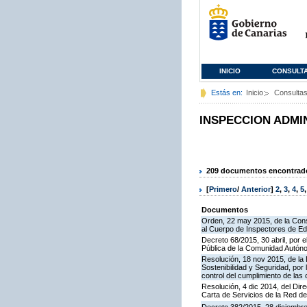
INICIO
CONSULT
Estás en:
Inicio
Consulta
INSPECCION ADMI
209 documentos encontrados
[
Primero
/
Anterior
]
2
,
3
,
4
,
5
Documentos
Orden, 22 may 2015, de la Cons
al Cuerpo de Inspectores de E
Decreto 68/2015, 30 abril, por e
Pública de la Comunidad Autón
Resolución, 18 nov 2015, de la D
Sostenibilidad y Seguridad, por 
control del cumplimiento de las
Resolución, 4 dic 2014, del Dir
Carta de Servicios de la Red 