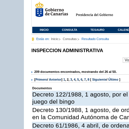
INICIO
CONSULTA
TESAURO
CALEN
Estás en:
Inicio
Consultas
Resultado Consulta
INSPECCION ADMINISTRATIVA
209 documentos encontrados, mostrando del 26 al 50.
[
Primero
/
Anterior
]
1
,
2
,
3
,
4
,
5
,
6
,
7
,
8
[
Siguiente
/
Último
]
Documentos
Decreto 122/1988, 1 agosto, por e
juego del bingo
Decreto 130/1988, 1 agosto, de or
en la Comunidad Autónoma de Can
Decreto 61/1986, 4 abril, de orden