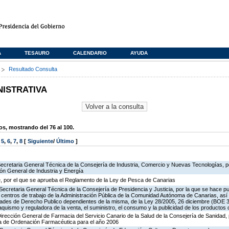
A
TESAURO
CALENDARIO
AYUDA
s
Resultado Consulta
NISTRATIVA
, mostrando del 76 al 100.
,
5
,
6
,
7
,
8
[
Siguiente
/
Último
]
Secretaria General Técnica de la Consejería de Industria, Comercio y Nuevas Tecnologías, po
ión General de Industria y Energía
, por el que se aprueba el Reglamento de la Ley de Pesca de Canarias
Secretaria General Técnica de la Consejería de Presidencia y Justicia, por la que se hace pu
os centros de trabajo de la Administración Pública de la Comunidad Autónoma de Canarias, as
des de Derecho Publico dependientes de la misma, de la Ley 28/2005, 26 diciembre (BOE 3
aquismo y reguladora de la venta, el suministro, el consumo y la publicidad de los productos 
Dirección General de Farmacia del Servicio Canario de la Salud de la Consejería de Sanidad,
ia de Ordenación Farmacéutica para el año 2006