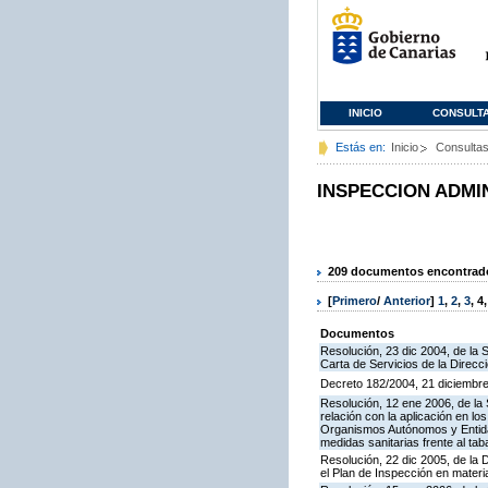
INICIO
CONSULT
Estás en:
Inicio
Consulta
INSPECCION ADMI
209 documentos encontrados
[
Primero
/
Anterior
]
1
,
2
,
3
,
4
Documentos
Resolución, 23 dic 2004, de la 
Carta de Servicios de la Direcc
Decreto 182/2004, 21 diciembre
Resolución, 12 ene 2006, de la 
relación con la aplicación en l
Organismos Autónomos y Entida
medidas sanitarias frente al tab
Resolución, 22 dic 2005, de la 
el Plan de Inspección en mater