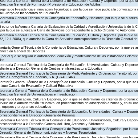
Secretaria General Técnica de la Consejería de Educación, Cultura y Deportes, por la que se
 Dirección General de Formación Profesional y Educación de Adultos
ejería de Presidencia e Innovación Tecnológica, por la que se hace pública la convocatoria
 al Cuerpo de Inspectores de Educación
ecretaria General Técnica de la Consejería de Economía y Hacienda, por la que se autoriza 
Canaria
rector de la Agencia Canaria de Evaluación de la Calidad y Acreditación Universitaria de la 
 por la que se autoriza la Carta de Servicios correspondiente a dicho Organismo Autónomo
ecretaria General Técnica de la Consejería de Educación, Cultura y Deportes, por la que se
, 12.4.2006), que autoriza la Carta de Servicios correspondiente a la Dirección General de
ecretaria General Técnica de la Consejería de Educación, Cultura y Deportes, por la que se a
 Dirección General de Deportes
por el que se regulan la autorización, conexión y mantenimiento de las instalaciones eléctric
ias
Secretaria General Técnica de la Consejería de Educación, Universidades, Cultura y Deporte
diente a la Dirección General de Centros e Infraestructura Educativa
Secretaria General Técnica de la Consejería de Medio Ambiente y Ordenación Territorial, por 
iente a Cartográfica de Canarias, S.A. (GRAFCAN)
ecretaría General Técnica de la Consejería de Educación, Cultura y Deportes, por la que se 
stituto Canario de Evaluación y Calidad Educativa
Secretaría General Técnica de la Consejería de Educación, Cultura y Deportes, por la que se
Dirección General de Universidades e Investigación
jería de Educación, Cultura y Deportes, por la que se determinan los criterios de ordenació
rvicio de la Administración Educativa, en procedimientos de adscripción a zonas y, en su ca
s, equipos y programas educativos
Secretaria General Técnica de la Consejería de Educación, Universidades, Cultura y Deporte
correspondiente a la Dirección General de Personal
 Secretaría General Técnica de la Consejería de Educación, Universidades, Cultura y Deporte
orrespondiente a la Dirección General del Libro, Archivos y Bibliotecas
Secretaría General Técnica de la Consejería de Presidencia, Justicia y Seguridad, por la qu
a Dirección General de Telecomunicaciones y Nuevas Tecnologías
Secretaría General Técnica de la Consejería de Presidencia, Justicia y Seguridad, por la qu