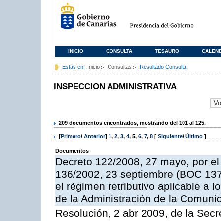
INICIO
CONSULTA
TESAURO
CALEN
Estás en:
Inicio
Consultas
Resultado Consulta
INSPECCION ADMINISTRATIVA
209 documentos encontrados, mostrando del 101 al 125.
[
Primero
/
Anterior
]
1
,
2
,
3
,
4
,
5
,
6
,
7
,
8
[
Siguiente
/
Último
]
Documentos
Decreto 122/2008, 27 mayo, por el
136/2002, 23 septiembre (BOC 137,
el régimen retributivo aplicable a 
de la Administración de la Comun
Resolución, 2 abr 2009, de la Secr