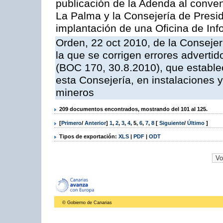
publicación de la Adenda al conveni
La Palma y la Consejería de Presid
implantación de una Oficina de In
Orden, 22 oct 2010, de la Consejer
la que se corrigen errores adverti
(BOC 170, 30.8.2010), que estable
esta Consejería, en instalaciones y
mineros
209 documentos encontrados, mostrando del 101 al 125.
[
Primero
/
Anterior
]
1
,
2
,
3
,
4
,
5
,
6
,
7
,
8
[
Siguiente
/
Último
]
Tipos de exportación:
XLS
|
PDF
|
ODT
© Gobierno de Canarias