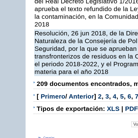
del Real Decreto Legislativo 1/201
aprueba el texto refundido de la L
la contaminación, en la Comunida
2018
Resolución, 26 jun 2018, de la Dir
Naturaleza de la Consejería de Polít
Seguridad, por la que se aprueban 
transfronterizos de residuos en l
el periodo 2018-2022, y el Progra
materia para el año 2018
209 documentos encontrados, mo
[
Primero
/
Anterior
]
2
,
3
,
4
,
5
,
6
,
Tipos de exportación:
XLS
|
PDF