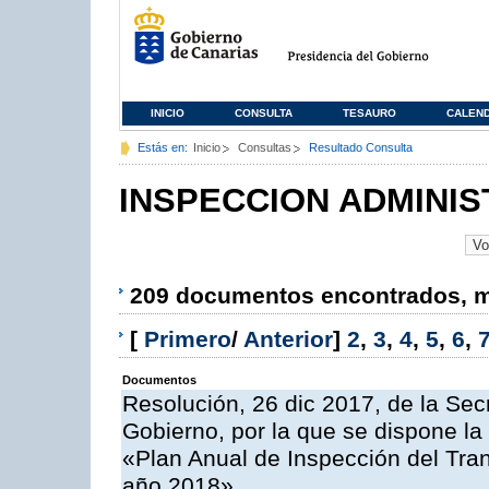
INICIO
CONSULTA
TESAURO
CALEN
Estás en:
Inicio
Consultas
Resultado Consulta
INSPECCION ADMINIS
209 documentos encontrados, mo
[
Primero
/
Anterior
]
2
,
3
,
4
,
5
,
6
,
Documentos
Resolución, 26 dic 2017, de la Sec
Gobierno, por la que se dispone la
«Plan Anual de Inspección del Tran
año 2018»