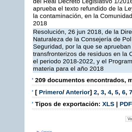
del Real Decreto Legislativo 1/201
aprueba el texto refundido de la L
la contaminación, en la Comunida
2018
Resolución, 26 jun 2018, de la Dir
Naturaleza de la Consejería de Polít
Seguridad, por la que se aprueban 
transfronterizos de residuos en l
el periodo 2018-2022, y el Progra
materia para el año 2018
209 documentos encontrados, mo
[
Primero
/
Anterior
]
2
,
3
,
4
,
5
,
6
,
Tipos de exportación:
XLS
|
PDF