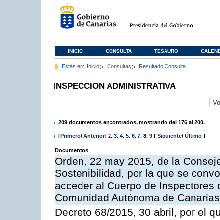
INICIO
CONSULTA
TESAURO
CALEN
Estás en:
Inicio
Consultas
Resultado Consulta
INSPECCION ADMINISTRATIVA
209 documentos encontrados, mostrando del 176 al 200.
[
Primero
/
Anterior
]
2
,
3
,
4
,
5
,
6
,
7
,
8
,
9
[
Siguiente
/
Último
]
Documentos
Orden, 22 may 2015, de la Conseje
Sostenibilidad, por la que se conv
acceder al Cuerpo de Inspectores 
Comunidad Autónoma de Canarias
Decreto 68/2015, 30 abril, por el q