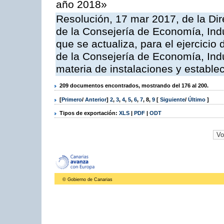
año 2018»
Resolución, 17 mar 2017, de la Dir
de la Consejería de Economía, Indu
que se actualiza, para el ejercici
de la Consejería de Economía, Ind
materia de instalaciones y estable
209 documentos encontrados, mostrando del 176 al 200.
[
Primero
/
Anterior
]
2
,
3
,
4
,
5
,
6
,
7
,
8
,
9
[
Siguiente
/
Último
]
Tipos de exportación:
XLS
|
PDF
|
ODT
© Gobierno de Canarias