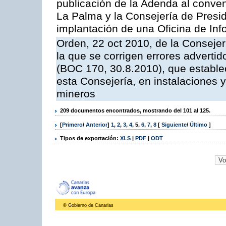
publicación de la Adenda al conveni
La Palma y la Consejería de Presid
implantación de una Oficina de In
Orden, 22 oct 2010, de la Consejer
la que se corrigen errores adverti
(BOC 170, 30.8.2010), que estable
esta Consejería, en instalaciones y
mineros
209 documentos encontrados, mostrando del 101 al 125.
[
Primero
/
Anterior
]
1
,
2
,
3
,
4
,
5
,
6
,
7
,
8
[
Siguiente
/
Último
]
Tipos de exportación:
XLS
|
PDF
|
ODT
© Gobierno de Canarias