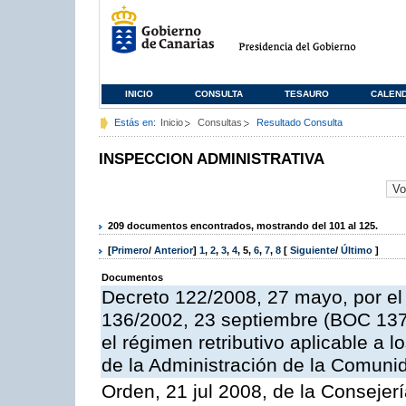
INICIO
CONSULTA
TESAURO
CALEN
Estás en:
Inicio
Consultas
Resultado Consulta
INSPECCION ADMINISTRATIVA
209 documentos encontrados, mostrando del 101 al 125.
[
Primero
/
Anterior
]
1
,
2
,
3
,
4
,
5
,
6
,
7
,
8
[
Siguiente
/
Último
]
Documentos
Decreto 122/2008, 27 mayo, por el
136/2002, 23 septiembre (BOC 137,
el régimen retributivo aplicable a 
de la Administración de la Comun
Orden, 21 jul 2008, de la Consejerí