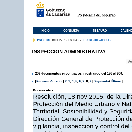
INICIO
CONSULTA
TESAURO
CALEN
Estás en:
Inicio
Consultas
Resultado Consulta
INSPECCION ADMINISTRATIVA
209 documentos encontrados, mostrando del 176 al 200.
[
Primero
/
Anterior
]
2
,
3
,
4
,
5
,
6
,
7
,
8
,
9
[
Siguiente
/
Último
]
Documentos
Resolución, 18 nov 2015, de la Dir
Protección del Medio Urbano y Natu
Territorial, Sostenibilidad y Seguri
Dirección General de Protección de
vigilancia, inspección y control de