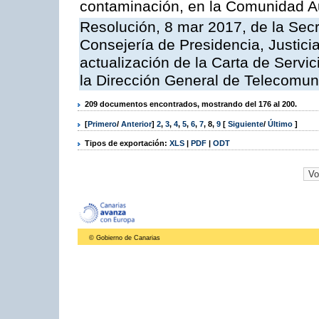
contaminación, en la Comunidad A
Resolución, 8 mar 2017, de la Secr
Consejería de Presidencia, Justicia
actualización de la Carta de Servi
la Dirección General de Telecomu
209 documentos encontrados, mostrando del 176 al 200.
[
Primero
/
Anterior
]
2
,
3
,
4
,
5
,
6
,
7
,
8
,
9
[
Siguiente
/
Último
]
Tipos de exportación:
XLS
|
PDF
|
ODT
© Gobierno de Canarias