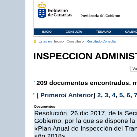
INICIO
CONSULTA
TESAURO
CALEN
Estás en:
Inicio
Consultas
Resultado Consulta
INSPECCION ADMINIS
209 documentos encontrados, mo
[
Primero
/
Anterior
]
2
,
3
,
4
,
5
,
6
,
Documentos
Resolución, 26 dic 2017, de la Sec
Gobierno, por la que se dispone la
«Plan Anual de Inspección del Tran
año 2018»