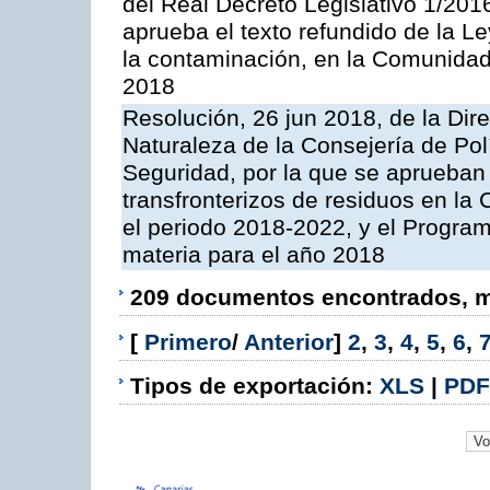
del Real Decreto Legislativo 1/201
aprueba el texto refundido de la L
la contaminación, en la Comunida
2018
Resolución, 26 jun 2018, de la Dir
Naturaleza de la Consejería de Polít
Seguridad, por la que se aprueban 
transfronterizos de residuos en l
el periodo 2018-2022, y el Progra
materia para el año 2018
209 documentos encontrados, mo
[
Primero
/
Anterior
]
2
,
3
,
4
,
5
,
6
,
Tipos de exportación:
XLS
|
PDF